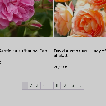
Austin ruusu ‘Harlow Carr’
David Austin ruusu ‘Lady of
Shalott’
€
26,90
€
1
2
3
4
…
11
12
13
→