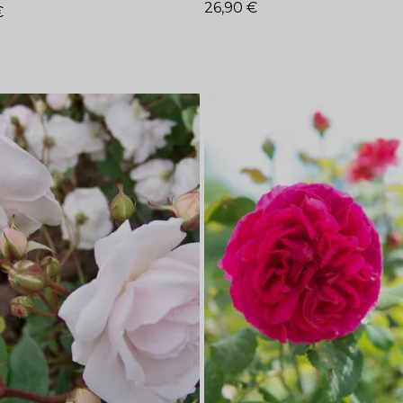
26,90
€
€