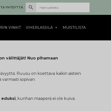
TA YHTEYTTÄ
RIN VINKIT
VIHERLASSILA
MUISTILISTA
n välittäjät! Nuo pihamaan
ävyyttä. Ruusu on koettava kaikin aistein.
ä varmasti sopivan.
e eduksi
, kunhan maaperä ei ole kuiva.