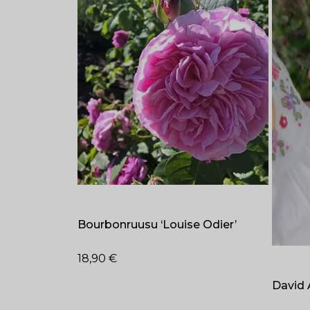
Bourbonruusu ‘Louise Odier’
18,90
€
David 