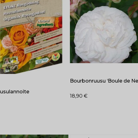
Bourbonruusu ‘Boule de Ne
usulannoite
18,90
€