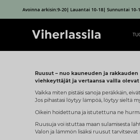
Avoinna arkisin:9-20| Lauantai 10-18| Sunnuntai 10-
TU
Ruusut – nuo kauneuden ja rakkauden i
viehkeyttäjät ja vertaansa vailla olevat 
Vaikka miten pistäisi sanoja peräkkäin, ei
Jos pihastasi löytyy lämpöä, löytyy sieltä m
Oikein hoidettuna ja istutettuna ne hurm
Ruusuja voi istuttaa maan sulamisesta läh
Valon ja lämmön lisäksi ruusut tarvitseva