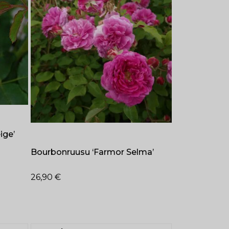
ige’
Bourbonruusu ‘Farmor Selma’
26,90
€