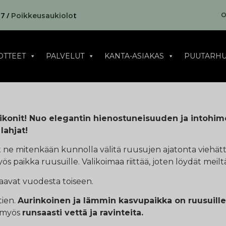
17 /
t
O
Poikkeusaukiolo
OTTEET
PALVELUT
KANTA-ASIAKAS
PUUTARHU
konit! Nuo elegantin hienostuneisuuden ja intohimo
lahjat!
vät ne mitenkään kunnolla välitä ruusujen ajatonta viehätt
yös paikka ruusuille. Valikoimaa riittää, joten löydät meilt
aavat vuodesta toiseen.
tien.
Aurinkoinen ja lämmin kasvupaikka on ruusuill
t myös
runsaasti vettä ja ravinteita.