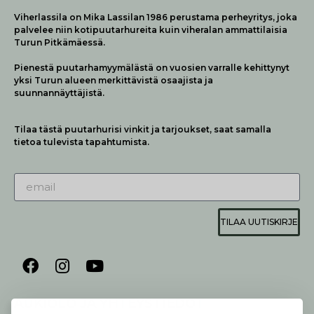
Viherlassila on Mika Lassilan 1986 perustama perheyritys, joka
palvelee niin kotipuutarhureita kuin viheralan ammattilaisia
Turun Pitkämäessä.
Pienestä puutarhamyymälästä on vuosien varralle kehittynyt
yksi Turun alueen merkittävistä osaajista ja
suunnannäyttäjistä.
Tilaa tästä puutarhurisi vinkit ja tarjoukset, saat samalla
tietoa tulevista tapahtumista.
TILAA UUTISKIRJE
AUKIOLO JA YHTEYSTIEDOT