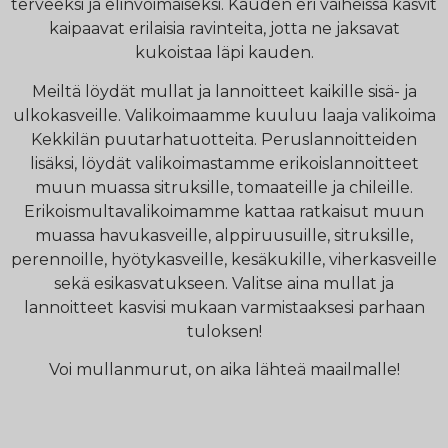
terveeksi ja elinvoimaiseksi. Kauden eri vaiheissa kasvit
kaipaavat erilaisia ravinteita, jotta ne jaksavat
kukoistaa läpi kauden.
Meiltä löydät mullat ja lannoitteet kaikille sisä- ja
ulkokasveille. Valikoimaamme kuuluu laaja valikoima
Kekkilän puutarhatuotteita. Peruslannoitteiden
lisäksi, löydät valikoimastamme erikoislannoitteet
muun muassa sitruksille, tomaateille ja chileille.
Erikoismultavalikoimamme kattaa ratkaisut muun
muassa havukasveille, alppiruusuille, sitruksille,
perennoille, hyötykasveille, kesäkukille, viherkasveille
sekä esikasvatukseen. Valitse aina mullat ja
lannoitteet kasvisi mukaan varmistaaksesi parhaan
tuloksen!
Voi mullanmurut, on aika lähteä maailmalle!