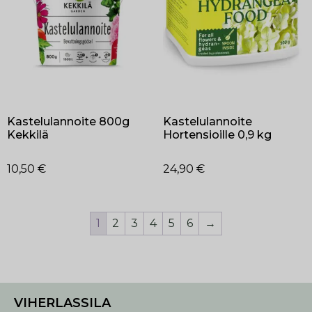
Kastelulannoite 800g
Kastelulannoite
Kekkilä
Hortensioille 0,9 kg
10,50
€
24,90
€
1
2
3
4
5
6
→
VIHERLASSILA