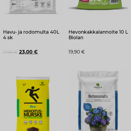
Havu- ja rodomulta 40L
Hevonkakkalannoite 10 L
4 sk
Biolan
23,00
€
19,90
€
27,80
€