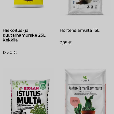
Hiekoitus- ja
Hortensiamulta 15L
puutarhamurske 25L
Kekkilä
7,95
€
12,50
€