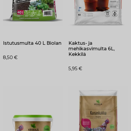
Istutusmulta 40 L Biolan
Kaktus- ja
mehikasvimulta 6L,
Kekkilä
8,50
€
5,95
€