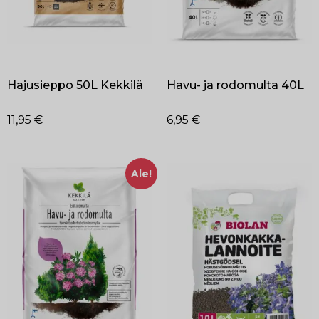
Hajusieppo 50L Kekkilä
Havu- ja rodomulta 40L
11,95
€
6,95
€
Ale!