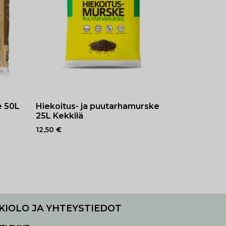
e 50L
Hiekoitus- ja puutarhamurske
25L Kekkilä
12,50
€
KIOLO JA YHTEYSTIEDOT