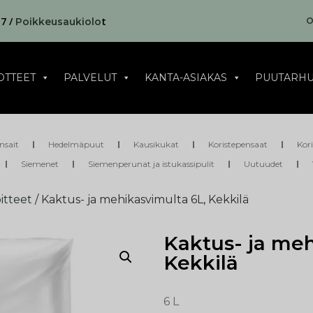
17 /
t
O
Poikkeusaukiolo
OTTEET
PALVELUT
KANTA-ASIAKAS
PUUTARHU
nsait
Hedelmäpuut
Kausikukat
Koristepensaat
Kor
Siemenet
Siemenperunat ja istukassipulit
Uutuudet
itteet
/ Kaktus- ja mehikasvimulta 6L, Kekkilä
Kaktus- ja meh
Kekkilä
6 L