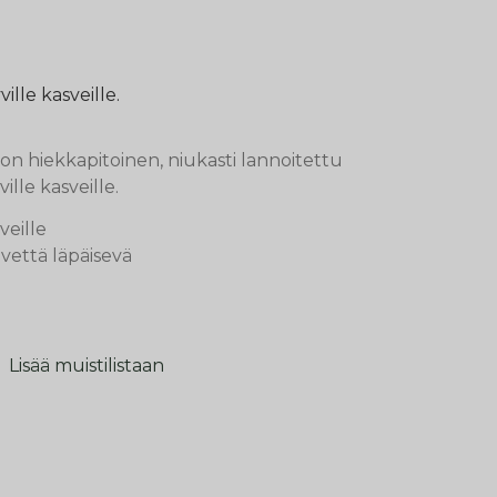
ille kasveille.
on hiekkapitoinen, niukasti lannoitettu
ille kasveille.
veille
 vettä läpäisevä
Lisää muistilistaan