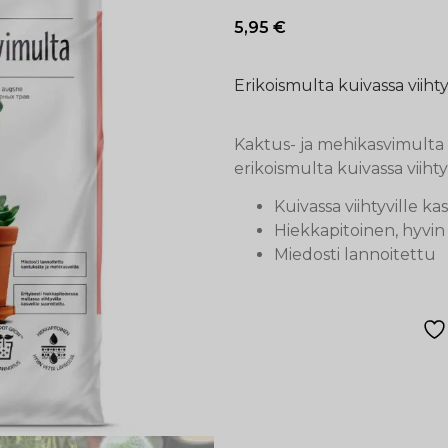
5,95
€
Erikoismulta kuivassa viihtyv
Kaktus- ja mehikasvimulta 
erikoismulta kuivassa viihtyv
Kuivassa viihtyville kas
Hiekkapitoinen, hyvin
Miedosti lannoitettu