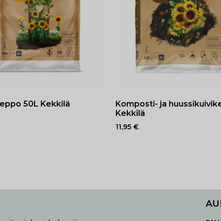
ieppo 50L Kekkilä
Komposti- ja huussikuivik
Kekkilä
11,95
€
AU