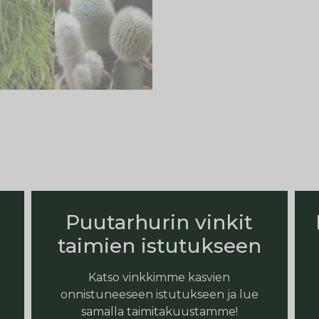
Puutarhurin vinkit
taimien istutukseen
Katso vinkkimme kasvien
onnistuneeseen istutukseen ja lue
samalla taimitakuustamme!