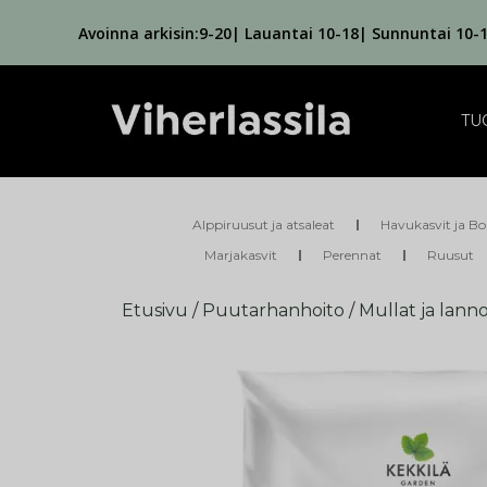
Avoinna arkisin:9-20| Lauantai 10-18| Sunnuntai 10-
TU
Alppiruusut ja atsaleat
Havukasvit ja Bo
Marjakasvit
Perennat
Ruusut
Etusivu
/
Puutarhanhoito
/
Mullat ja lanno