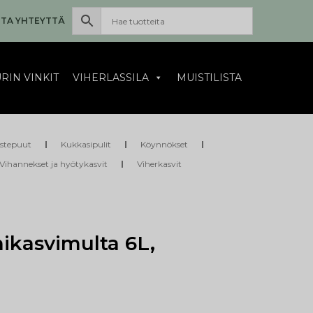
TA YHTEYTTÄ
RIN VINKIT
VIHERLASSILA
MUISTILISTA
istepuut
Kukkasipulit
Köynnökset
Vihannekset ja hyötykasvit
Viherkasvit
ikasvimulta 6L,