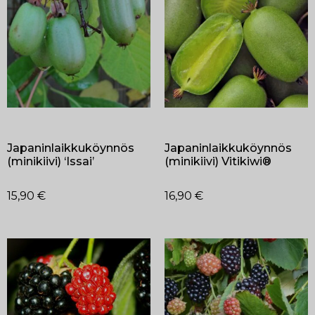
Japaninlaikkuköynnös
Japaninlaikkuköynnös
(minikiivi) ‘Issai’
(minikiivi) Vitikiwi®
15,90
€
16,90
€