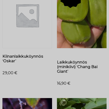
Kiinanlaikkuköynnös
‘Oskar’
Laikkuköynnös
(minikiivi) ‘Chang Bai
Giant’
29,00
€
16,90
€