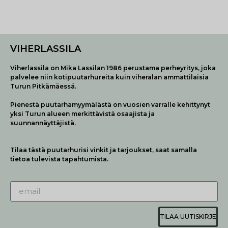
VIHERLASSILA
Viherlassila on Mika Lassilan 1986 perustama perheyritys, joka
palvelee niin kotipuutarhureita kuin viheralan ammattilaisia
Turun Pitkämäessä.
Pienestä puutarhamyymälästä on vuosien varralle kehittynyt
yksi Turun alueen merkittävistä osaajista ja
suunnannäyttäjistä.
Tilaa tästä puutarhurisi vinkit ja tarjoukset, saat samalla
tietoa tulevista tapahtumista.
TILAA UUTISKIRJE