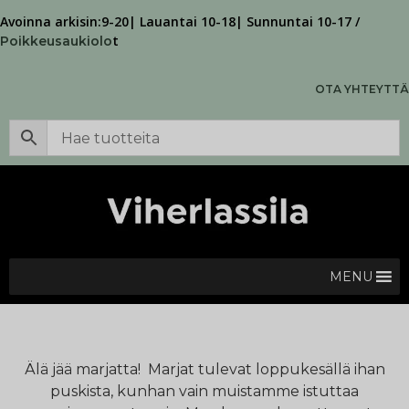
Avoinna arkisin:9-20| Lauantai 10-18| Sunnuntai 10-17 /
t
Poikkeusaukiolo
OTA YHTEYTTÄ
MENU
Älä jää marjatta! Marjat tulevat loppukesällä ihan
puskista, kunhan vain muistamme istuttaa