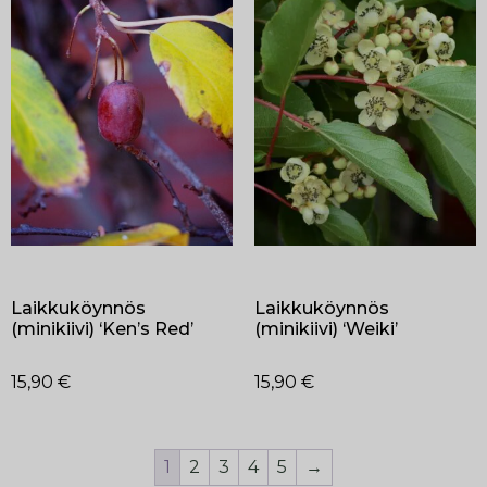
Laikkuköynnös
Laikkuköynnös
(minikiivi) ‘Ken’s Red’
(minikiivi) ‘Weiki’
15,90
€
15,90
€
1
2
3
4
5
→