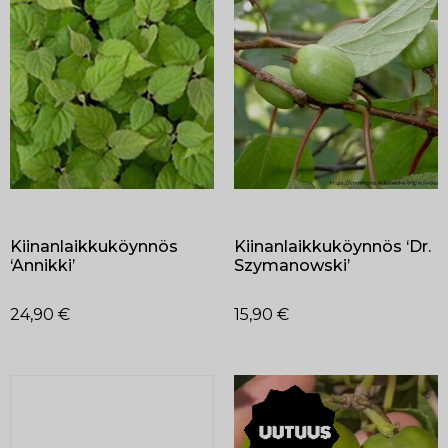
Kiinanlaikkuköynnös
Kiinanlaikkuköynnös ‘Dr.
‘Annikki’
Szymanowski’
24,90
€
15,90
€