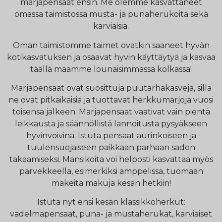
marjapensaat ensin. Me olemme kasvattaneet
omassa taimistossa musta- ja punaherukoita sekä
karviaisia.
Oman taimistomme taimet ovatkin saaneet hyvän
kotikasvatuksen ja osaavat hyvin käyttäytyä ja kasvaa
täällä maamme lounaisimmassa kolkassa!
Marjapensaat ovat suosittuja puutarhakasveja, sillä
ne ovat pitkäikäisiä ja tuottavat herkkumarjoja vuosi
toisensa jälkeen. Marjapensaat vaativat vain pientä
leikkausta ja säännöllistä lannoitusta pysyäkseen
hyvinvoivina. Istuta pensaat aurinkoiseen ja
tuulensuojaiseen paikkaan parhaan sadon
takaamiseksi. Mansikoita voi helposti kasvattaa myös
parvekkeella, esimerkiksi amppelissa, tuomaan
makeita makuja kesän hetkiin!
Istuta nyt ensi kesän klassikkoherkut:
vadelmapensaat, puna- ja mustaherukat, karviaiset