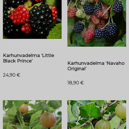
Karhunvadelma ‘Little
Black Prince’
Karhunvadelma ‘Navaho
Original’
24,90
€
18,90
€