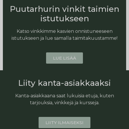
Puutarhurin vinkit taimien
istutukseen
Katso vinkkimme kasvien onnistuneeseen
istutukseen ja lue samalla taimitakuustamme!
LUE LISÄÄ
Liity kanta-asiakkaaksi
Kanta-asiakkaana saat lukuisia etuja, kuten
tarjouksia, vinkkejä ja kursseja.
LIITY ILMAISEKSI