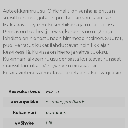
Apteekkarinruusu ‘Officinalis’ on vanha ja erittäin
suosittu ruusu, jota on puutarhan somistamisen
lisäksi käytetty mm. kosmetiikassa ja ruuanlaitossa.
Pensas on tuuhea ja leveä, korkeus noin 1,2 m ja
lehdistö on hienostuneen himmeäpintainen. Suuret,
puolikerratut kukat ilahduttavat noin 1 kk ajan
keskikesällä. Kukissa on hieno ja vahva tuoksu.
Kukinnan jälkeen ruusupensasta koristavat runsaat
oranssit kiulukat. Viihtyy hyvin niukka- tai
keskiravinteisessa mullassa ja sietää hiukan varjoakin.
Kasvukorkeus
1-1,2 m
Kasvupaikka
aurinko, puolivarjo
Kukan väri
punainen
Vyöhyke
I-III