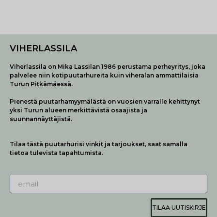
VIHERLASSILA
Viherlassila on Mika Lassilan 1986 perustama perheyritys, joka
palvelee niin kotipuutarhureita kuin viheralan ammattilaisia
Turun Pitkämäessä.
Pienestä puutarhamyymälästä on vuosien varralle kehittynyt
yksi Turun alueen merkittävistä osaajista ja
suunnannäyttäjistä.
Tilaa tästä puutarhurisi vinkit ja tarjoukset, saat samalla
tietoa tulevista tapahtumista.
TILAA UUTISKIRJE