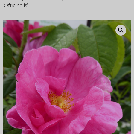
‘Officinalis’