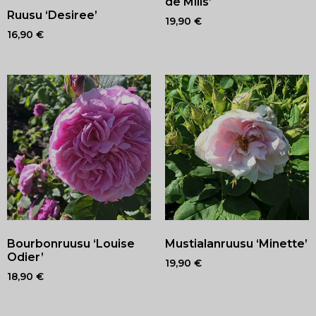
de Mills’
Ruusu ‘Desiree’
19,90
€
16,90
€
Bourbonruusu ‘Louise
Mustialanruusu ‘Minette’
Odier’
19,90
€
18,90
€