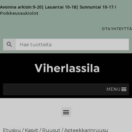
Avoinna arkisin:9-20| Lauantai 10-18| Sunnuntai 10-17 /
t
Poikkeusaukiolo
OTA YHTEYTTÄ
MENU
Etusivu
/
Kasvit
/
Ruusut
/ Apteekkarinruusu