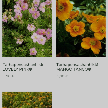
Tarhapensashanhikki
Tarhapensashanhikki
LOVELY PINK®
MANGO TANGO®
15,90
€
15,90
€