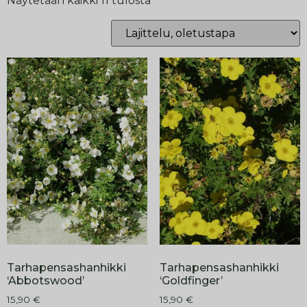
Näytetään kaikki 11 tulosta
Tarhapensashanhikki
Tarhapensashanhikki
‘Abbotswood’
‘Goldfinger’
15,90
€
15,90
€