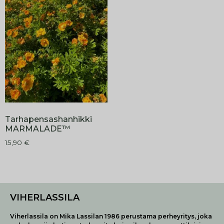
Tarhapensashanhikki
MARMALADE™
15,90
€
VIHERLASSILA
Viherlassila on Mika Lassilan 1986 perustama perheyritys, joka