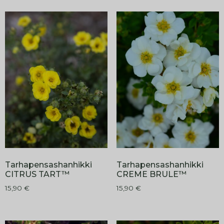
Tarhapensashanhikki
Tarhapensashanhikki
CITRUS TART™
CREME BRULE™
15,90
€
15,90
€