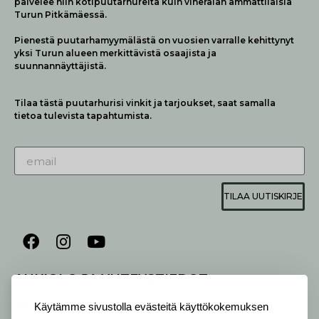
palvelee niin kotipuutarhureita kuin viheralan ammattilaisia
Turun Pitkämäessä.
Pienestä puutarhamyymälästä on vuosien varralle kehittynyt
yksi Turun alueen merkittävistä osaajista ja
suunnannäyttäjistä.
Tilaa tästä puutarhurisi vinkit ja tarjoukset, saat samalla
tietoa tulevista tapahtumista.
TILAA UUTISKIRJE
AUKIOLO JA YHTEYSTIEDOT
P
ALVELEMME:
Käytämme sivustolla evästeitä käyttökokemuksen
Ma-Pe 9-20 I La 10-18 I Su 10-17