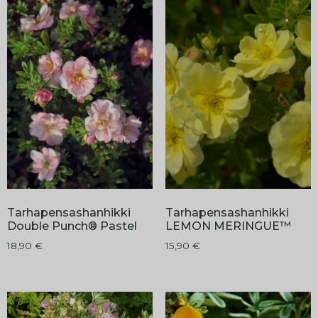
Tarhapensashanhikki
Tarhapensashanhikki
Double Punch® Pastel
LEMON MERINGUE™
18,90
€
15,90
€