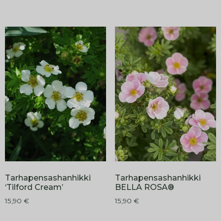
Tarhapensashanhikki
Tarhapensashanhikki
‘Tilford Cream’
BELLA ROSA®
15,90
€
15,90
€