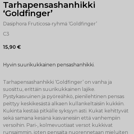
Tarhapensashanhikki
‘Goldfinger’
Dasiphora Fruticosa-ryhmä ‘Goldfinger’
C3
15,90
€
Hyvin suurikukkainen pensashanhikki.
Tarhapensashanhikki ‘Goldfinger’ on vanha ja
suosittu, erittäin suurikukkainen lajike.
Pystykasvuinen ja pyöreähkö, pienilehtinen pensas
peittyy keskikesästä alkaen kullankeltaisiin kukkiin.
Kukinta kestää pitkälle syksyyn asti. Kukat kehittyvät
sekä samana kesänä kasvaneisiin että vanhempiin
versoihin. Pari-, kolmevuotiaat versot kukkivat
runsaimmin, joten pensaita nuorennetaan mieluiten