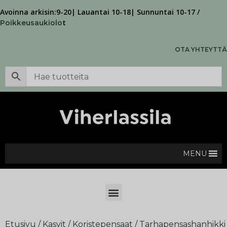
Avoinna arkisin:9-20| Lauantai 10-18| Sunnuntai 10-17 /
t
Poikkeusaukiolo
OTA YHTEYTTÄ
MENU
Etusivu
/
Kasvit
/
Koristepensaat
/ Tarhapensashanhikki