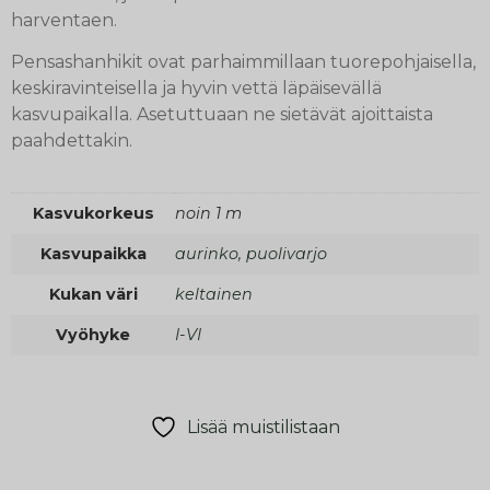
harventaen.
Pensashanhikit ovat parhaimmillaan tuorepohjaisella,
keskiravinteisella ja hyvin vettä läpäisevällä
kasvupaikalla. Asetuttuaan ne sietävät ajoittaista
paahdettakin.
Kasvukorkeus
noin 1 m
Kasvupaikka
aurinko, puolivarjo
Kukan väri
keltainen
Vyöhyke
I-VI
Lisää muistilistaan