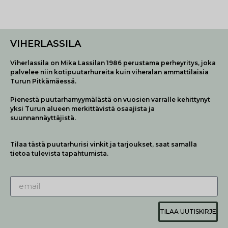
VIHERLASSILA
Viherlassila on Mika Lassilan 1986 perustama perheyritys, joka
palvelee niin kotipuutarhureita kuin viheralan ammattilaisia
Turun Pitkämäessä.
Pienestä puutarhamyymälästä on vuosien varralle kehittynyt
yksi Turun alueen merkittävistä osaajista ja
suunnannäyttäjistä.
Tilaa tästä puutarhurisi vinkit ja tarjoukset, saat samalla
tietoa tulevista tapahtumista.
TILAA UUTISKIRJE