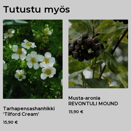
Tutustu myös
Musta-aronia
REVONTULI MOUND
Tarhapensashanhikki
15,90
€
‘Tilford Cream’
15,90
€