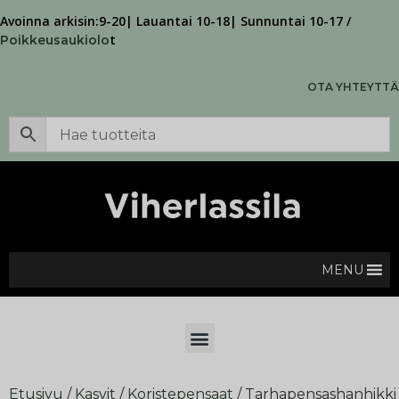
Avoinna arkisin:9-20| Lauantai 10-18| Sunnuntai 10-17 /
t
Poikkeusaukiolo
OTA YHTEYTTÄ
MENU
Etusivu
/
Kasvit
/
Koristepensaat
/ Tarhapensashanhikki