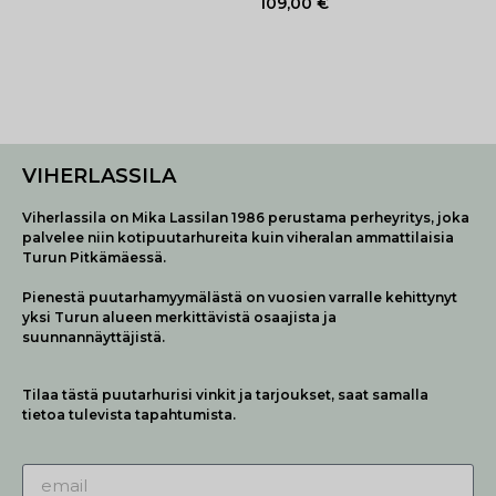
109,00
€
VIHERLASSILA
Viherlassila on Mika Lassilan 1986 perustama perheyritys, joka
palvelee niin kotipuutarhureita kuin viheralan ammattilaisia
Turun Pitkämäessä.
Pienestä puutarhamyymälästä on vuosien varralle kehittynyt
yksi Turun alueen merkittävistä osaajista ja
suunnannäyttäjistä.
Tilaa tästä puutarhurisi vinkit ja tarjoukset, saat samalla
tietoa tulevista tapahtumista.