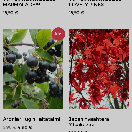
MARMALADE™
LOVELY PINK®
15,90
€
15,90
€
Ale!
Aronia ‘Hugin’, aitataimi
Japaninvaahtera
‘Osakazuki’
5,90
€
4,90
€