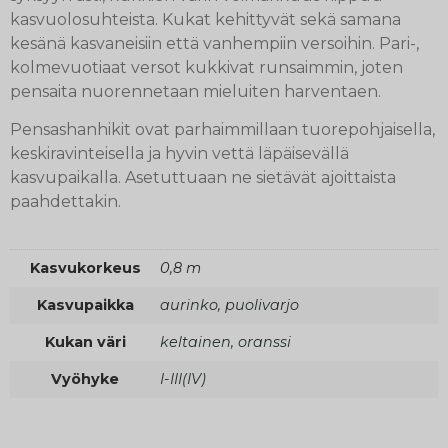
kasvuolosuhteista. Kukat kehittyvät sekä samana
kesänä kasvaneisiin että vanhempiin versoihin. Pari-,
kolmevuotiaat versot kukkivat runsaimmin, joten
pensaita nuorennetaan mieluiten harventaen.
Pensashanhikit ovat parhaimmillaan tuorepohjaisella,
keskiravinteisella ja hyvin vettä läpäisevällä
kasvupaikalla. Asetuttuaan ne sietävät ajoittaista
paahdettakin.
Kasvukorkeus
0,8 m
Kasvupaikka
aurinko, puolivarjo
Kukan väri
keltainen, oranssi
Vyöhyke
I-III(IV)