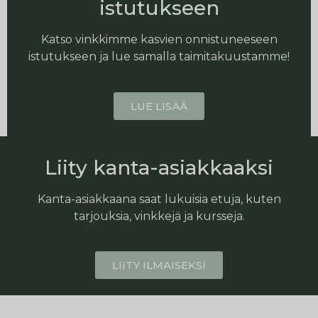
istutukseen
Katso vinkkimme kasvien onnistuneeseen
istutukseen ja lue samalla taimitakuustamme!
LUE LISÄÄ
Liity kanta-asiakkaaksi
Kanta-asiakkaana saat lukuisia etuja, kuten
tarjouksia, vinkkejä ja kursseja.
LIITY ILMAISEKSI