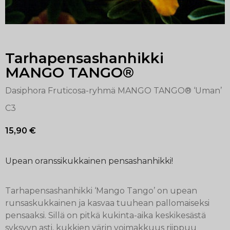
Tarhapensashanhikki
MANGO TANGO®
Dasiphora Fruticosa-ryhmä MANGO TANGO® ‘Uman’
C3
15,90
€
Upean oranssikukkainen pensashanhikki!
Tarhapensashanhikki ‘Mango Tango’ on upean
runsaskukkainen ja kasvaa tuuhean pallomaiseksi
pensaaksi. Sillä on pitkä kukinta-aika keskikesästä
syksyyn asti, kukkien värin voimakkuus riippuu