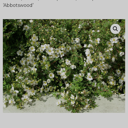
‘Abbotswood’