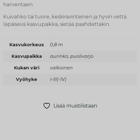
harventaen.
Kuivahko tai tuore, keskiravinteinen ja hyvin vettä
läpäisevä kasvupaikka, sietää paahdettakin.
Kasvukorkeus
0,8 m
Kasvupaikka
aurinko, puolivarjo
Kukan väri
valkoinen
Vyöhyke
I-III(-IV)
Lisää muistilistaan