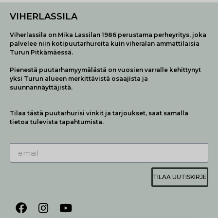
VIHERLASSILA
Viherlassila on Mika Lassilan 1986 perustama perheyritys, joka
palvelee niin kotipuutarhureita kuin viheralan ammattilaisia
Turun Pitkämäessä.
Pienestä puutarhamyymälästä on vuosien varralle kehittynyt
yksi Turun alueen merkittävistä osaajista ja
suunnannäyttäjistä.
Tilaa tästä puutarhurisi vinkit ja tarjoukset, saat samalla
tietoa tulevista tapahtumista.
TILAA UUTISKIRJE