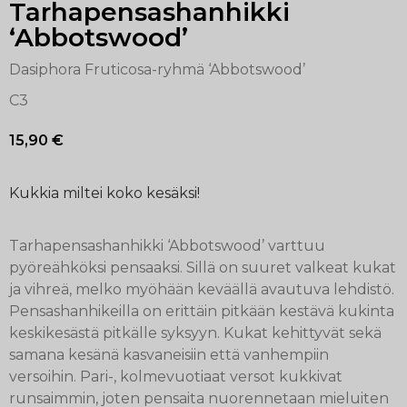
Tarhapensashanhikki
‘Abbotswood’
Dasiphora Fruticosa-ryhmä ‘Abbotswood’
C3
15,90
€
Kukkia miltei koko kesäksi!
Tarhapensashanhikki ‘Abbotswood’ varttuu
pyöreähköksi pensaaksi. Sillä on suuret valkeat kukat
ja vihreä, melko myöhään keväällä avautuva lehdistö.
Pensashanhikeilla on erittäin pitkään kestävä kukinta
keskikesästä pitkälle syksyyn. Kukat kehittyvät sekä
samana kesänä kasvaneisiin että vanhempiin
versoihin. Pari-, kolmevuotiaat versot kukkivat
runsaimmin, joten pensaita nuorennetaan mieluiten