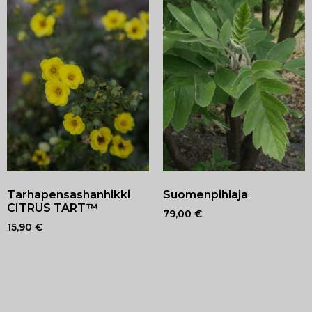
Tarhapensashanhikki
Suomenpihlaja
CITRUS TART™
79,00
€
15,90
€