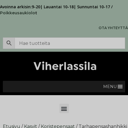
Avoinna arkisin:9-20| Lauantai 10-18| Sunnuntai 10-17 /
t
Poikkeusaukiolo
OTA YHTEYTTÄ
MENU
Etusivu
/
Kasvit
/
Koristepensaat
/ Tarhapensashanhikki