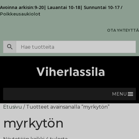
Avoinna arkisin:9-20| Lauantai 10-18| Sunnuntai 10-17 /
t
Poikkeusaukiolo
OTA YHTEYTTÄ
MENU
Etusivu
/ Tuotteet avainsanalla “myrkytön”
myrkytön