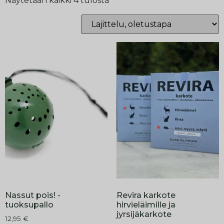
Näytetään kaikki 4 tulosta
Nassut pois! -
Revira karkote
tuoksupallo
hirvieläimille ja
jyrsijäkarkote
12,95
€