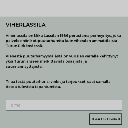
VIHERLASSILA
Viherlassila on Mika Lassilan 1986 perustama perheyritys, joka
palvelee niin kotipuutarhureita kuin viheralan ammattilaisia
Turun Pitkämäessä.
Pienestä puutarhamyymälästä on vuosien varralle kehittynyt
yksi Turun alueen merkittävistä osaajista ja
suunnannäyttäjistä.
Tilaa tästä puutarhurisi vinkit ja tarjoukset, saat samalla
tietoa tulevista tapahtumista.
TILAA UUTISKIRJE