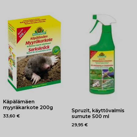
Käpälämäen
myyräkarkote 200g
Spruzit, käyttövalmis
sumute 500 ml
33,60
€
29,95
€