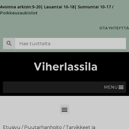
Avoinna arkisin:9-20| Lauantai 10-18| Sunnuntai 10-17 /
t
Poikkeusaukiolo
OTA YHTEYTTÄ
MENU
Etusivu
/
Puutarhanhoito
/
Tarvikkeet ja