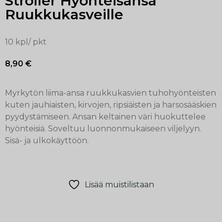
Stroller Hyönteisansa
Ruukkukasveille
10 kpl/ pkt
8,90
€
Myrkytön liima-ansa ruukkukasvien tuhohyönteisten
kuten jauhiaisten, kirvojen, ripsiäisten ja harsosääskien
pyydystämiseen. Ansan keltainen väri huokuttelee
hyönteisiä. Soveltuu luonnonmukaiseen viljelyyn.
Sisä- ja ulkokäyttöön.
Lisää muistilistaan