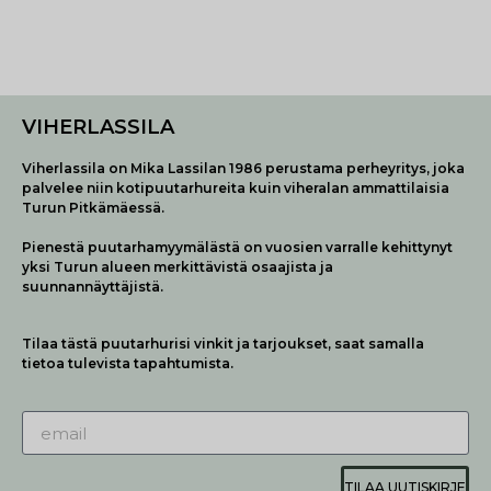
VIHERLASSILA
Viherlassila on Mika Lassilan 1986 perustama perheyritys, joka
palvelee niin kotipuutarhureita kuin viheralan ammattilaisia
Turun Pitkämäessä.
Pienestä puutarhamyymälästä on vuosien varralle kehittynyt
yksi Turun alueen merkittävistä osaajista ja
suunnannäyttäjistä.
Tilaa tästä puutarhurisi vinkit ja tarjoukset, saat samalla
tietoa tulevista tapahtumista.
TILAA UUTISKIRJE