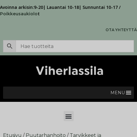
Avoinna arkisin:9-20| Lauantai 10-18| Sunnuntai 10-17 /
t
Poikkeusaukiolo
OTA YHTEYTTÄ
MENU
Etusivu
/
Puutarhanhoito
/
Tarvikkeet ja