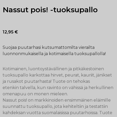
Nassut pois! -tuoksupallo
12,95
€
Suojaa puutarhasi kutsumattomilta vierailta
luonnonmukaisella ja kotimaisella tuoksupallolla!
Kotimainen, luontoystävällinen ja pitkäkestoinen
tuoksupallo karkottaa hirvet, peurat, kauriit, jänikset
ja rusakot puutarhasta! Tuote on tehokas
etenkin
talvella, kun ravinto on vähissä ja herkullinen
omenapuu on monen mieleen.
Nassut pois! on markkinoiden ensimmäinen eläimille
suunnattu tuoksupallo, jota kehiteltiin ja testattiin
kahdeksan vuotta suomalaisissa puutarhoissa. Tuote