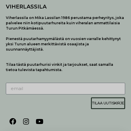
VIHERLASSILA
Viherlassila on Mika Lassilan 1986 perustama perheyritys, joka
palvelee niin kotipuutarhureita kuin viheralan ammattilaisia
Turun Pitkämäessä.
Pienestä puutarhamyymälästä on vuosien varralle kehittynyt
yksi Turun alueen merkittävistä osaajista ja
suunnannäyttäjistä.
Tilaa tästä puutarhurisi vinkit ja tarjoukset, saat samalla
tietoa tulevista tapahtumista.
TILAA UUTISKIRJE