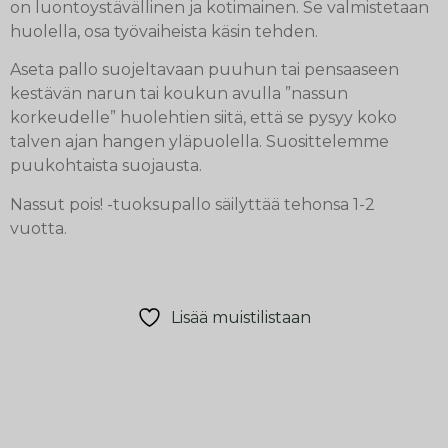
on luontoystävällinen ja kotimainen. Se valmistetaan
huolella, osa työvaiheista käsin tehden.
Aseta pallo suojeltavaan puuhun tai pensaaseen
kestävän narun tai koukun avulla ”nassun
korkeudelle” huolehtien siitä, että se pysyy koko
talven ajan hangen yläpuolella. Suosittelemme
puukohtaista suojausta.
Nassut pois! -tuoksupallo säilyttää tehonsa 1-2
vuotta.
Lisää muistilistaan