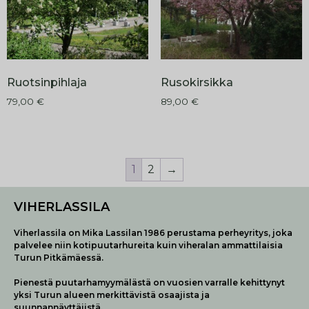
Ruotsinpihlaja
Rusokirsikka
79,00
€
89,00
€
1
2
→
VIHERLASSILA
Viherlassila on Mika Lassilan 1986 perustama perheyritys, joka
palvelee niin kotipuutarhureita kuin viheralan ammattilaisia
Turun Pitkämäessä.
Pienestä puutarhamyymälästä on vuosien varralle kehittynyt
yksi Turun alueen merkittävistä osaajista ja
suunnannäyttäjistä.