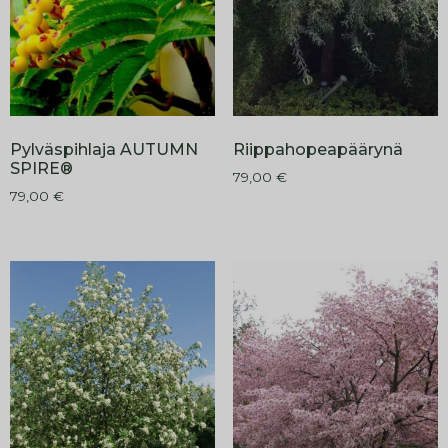
Pylväspihlaja AUTUMN
Riippahopeapäärynä
SPIRE®
79,00
€
79,00
€