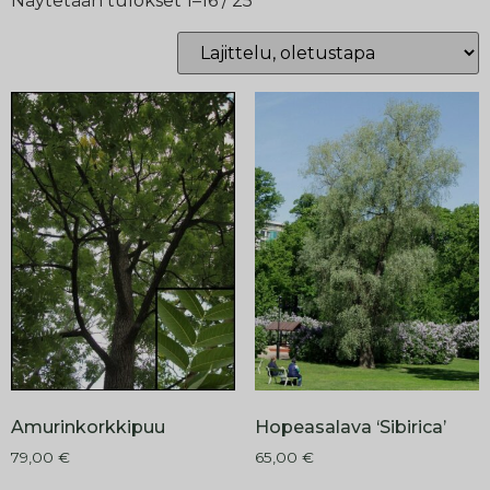
Näytetään tulokset 1–16 / 25
Amurinkorkkipuu
Hopeasalava ‘Sibirica’
79,00
€
65,00
€