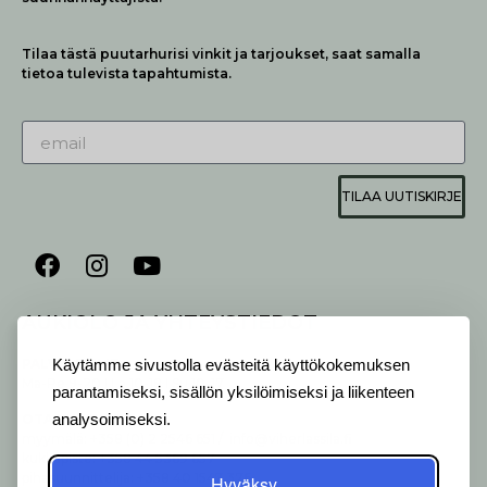
Tilaa tästä puutarhurisi vinkit ja tarjoukset, saat samalla
tietoa tulevista tapahtumista.
TILAA UUTISKIRJE
AUKIOLO JA YHTEYSTIEDOT
P
ALVELEMME:
Käytämme sivustolla evästeitä käyttökokemuksen
Ma-Pe 9-20 I La 10-18 I Su 10-17
parantamiseksi, sisällön yksilöimiseksi ja liikenteen
OTA YHTEYTTÄ
:
analysoimiseksi.
myymälä: +358 (0) 2 2546 651 / info@viherlassila.fi
kukkapiste: +358 44 5369 657
pihasuunnittelija: +358 40 1547 376
Hyväksy