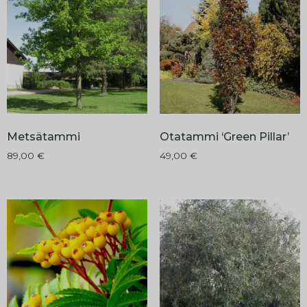
Metsätammi
Otatammi ‘Green Pillar’
89,00
€
49,00
€