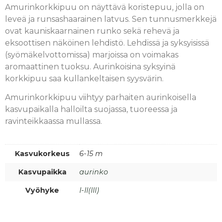
Amurinkorkkipuu on näyttävä koristepuu, jolla on
leveä ja runsashaarainen latvus. Sen tunnusmerkkejä
ovat kauniskaarnainen runko sekä rehevä ja
eksoottisen näköinen lehdistö. Lehdissä ja syksyisissä
(syömäkelvottomissa) marjoissa on voimakas
aromaattinen tuoksu. Aurinkoisina syksyinä
korkkipuu saa kullankeltaisen syysvärin.
Amurinkorkkipuu viihtyy parhaiten aurinkoisella
kasvupaikalla halloilta suojassa, tuoreessa ja
ravinteikkaassa mullassa.
Kasvukorkeus
6-15 m
Kasvupaikka
aurinko
Vyöhyke
I-II(III)