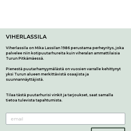
VIHERLASSILA
Viherlassila on Mika Lassilan 1986 perustama perheyritys, joka
palvelee niin kotipuutarhureita kuin viheralan ammattilaisia
Turun Pitkämäessä.
Pienestä puutarhamyymälästä on vuosien varralle kehittynyt
yksi Turun alueen merkittävistä osaajista ja
suunnannäyttäjistä.
Tilaa tästä puutarhurisi vinkit ja tarjoukset, saat samalla
tietoa tulevista tapahtumista.