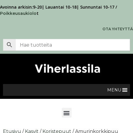
Avoinna arkisin:9-20| Lauantai 10-18| Sunnuntai 10-17 /
t
Poikkeusaukiolo
OTA YHTEYTTÄ
MENU
Etusivu
/
Kasvit
/
Koristepuut
/ Amurinkorkkipuu