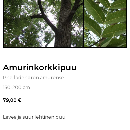
Amurinkorkkipuu
Phellodendron amurense
150-200 cm
79,00
€
Leveä ja suurilehtinen puu.