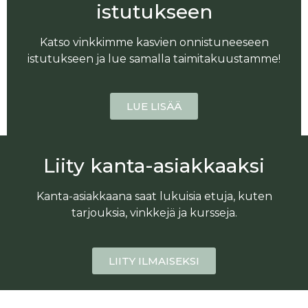
istutukseen
Katso vinkkimme kasvien onnistuneeseen
istutukseen ja lue samalla taimitakuustamme!
LUE LISÄÄ
Liity kanta-asiakkaaksi
Kanta-asiakkaana saat lukuisia etuja, kuten
tarjouksia, vinkkejä ja kursseja.
LIITY ILMAISEKSI