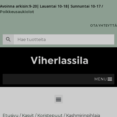
Avoinna arkisin:9-20| Lauantai 10-18| Sunnuntai 10-17 /
t
Poikkeusaukiolo
OTA YHTEYTTÄ
MENU
Etusivu
/
Kasvit
/
Koristepuut
/ Kashmirinpihlaja