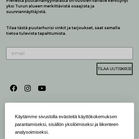
Pienestä puutarhamyymälästä on vuosien varralle kehittynyt
yksi Turun alueen merkittävistä osaajista ja
suunnannäyttäjistä.
Tilaa tästä puutarhurisi vinkit ja tarjoukset, saat samalla
tietoa tulevista tapahtumista.
TILAA UUTISKIRJE
AUKIOLO JA YHTEYSTIEDOT
P
ALVELEMME:
Käytämme sivustolla evästeitä käyttökokemuksen
Ma-Pe 9-20 I La 10-18 I Su 10-17
parantamiseksi, sisällön yksilöimiseksi ja liikenteen
OTA YHTEYTTÄ
:
analysoimiseksi.
myymälä: +358 (0) 2 2546 651 / info@viherlassila.fi