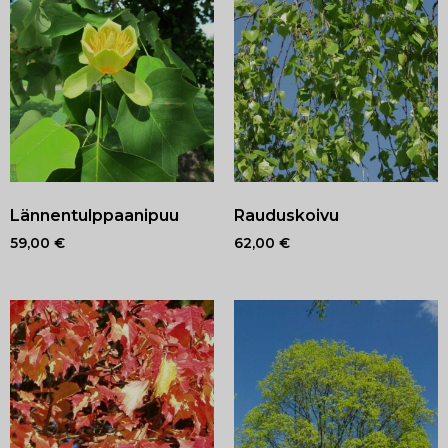
Lännentulppaanipuu
Rauduskoivu
59,00
€
62,00
€