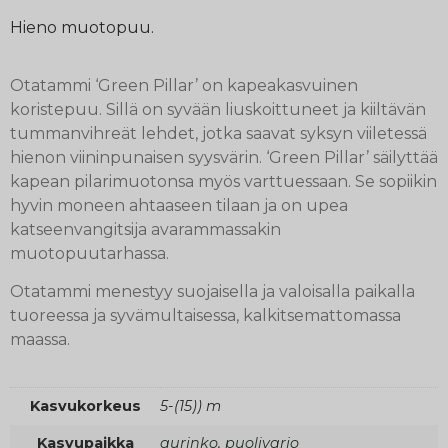
Hieno muotopuu.
Otatammi ‘Green Pillar’ on kapeakasvuinen
koristepuu. Sillä on syvään liuskoittuneet ja kiiltävän
tummanvihreät lehdet, jotka saavat syksyn viiletessä
hienon viininpunaisen syysvärin. ‘Green Pillar’ säilyttää
kapean pilarimuotonsa myös varttuessaan. Se sopiikin
hyvin moneen ahtaaseen tilaan ja on upea
katseenvangitsija avarammassakin
muotopuutarhassa.
Otatammi menestyy suojaisella ja valoisalla paikalla
tuoreessa ja syvämultaisessa, kalkitsemattomassa
maassa.
Kasvukorkeus
5-(15)) m
Kasvupaikka
aurinko, puolivarjo