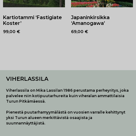
Kartiotammi ‘Fastigiate
Japaninkirsikka
Koster’
‘Amanogawa’
99,00
€
69,00
€
VIHERLASSILA
Viherlassila on Mika Lassilan 1986 perustama perheyritys, joka
palvelee niin kotipuutarhureita kuin viheralan ammattilaisia
Turun Pitkämäessä.
Pienestä puutarhamyymälästä on vuosien varralle kehittynyt
yksi Turun alueen merkittävistä osaajista ja
suunnannäyttäjistä.