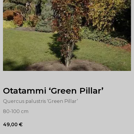
Otatammi ‘Green Pillar’
Quercus palustris ‘Green Pillar’
80-100 cm
49,00
€