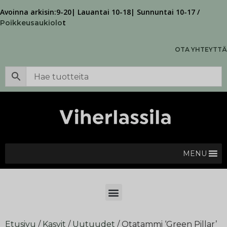
Avoinna arkisin:9-20| Lauantai 10-18| Sunnuntai 10-17 /
t
Poikkeusaukiolo
OTA YHTEYTTÄ
MENU
Etusivu
/
Kasvit
/
Uutuudet
/ Otatammi ‘Green Pillar’