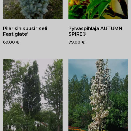
Pilarisinikuusi ‘Iseli
Pylväspihlaja AUTUMN
Fastigiate’
SPIRE®
69,00
€
79,00
€