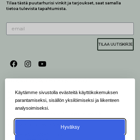
Tilaa tästä puutarhurisi vinkit ja tarjoukset, saat samalla
tietoa tulevista tapahtumista.
TILAA UUTISKIRJE
AUKIOLO JA YHTEYSTIEDOT
P
ALVELEMME:
Käytämme sivustolla evästeitä käyttökokemuksen
Ma-Pe 9-20 I La 10-18 I Su 10-17
parantamiseksi, sisällön yksilöimiseksi ja liikenteen
OTA YHTEYTTÄ
:
analysoimiseksi.
myymälä: +358 (0) 2 2546 651 / info@viherlassila.fi
kukkapiste: +358 44 5369 657
pihasuunnittelija: +358 40 1547 376
Hyväksy
Alakyläntie 2-4, 20250 Turku