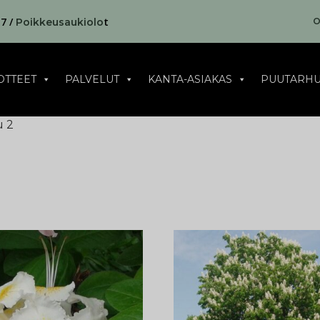
17 /
t
O
Poikkeusaukiolo
OTTEET
PALVELUT
KANTA-ASIAKAS
PUUTARHU
u 2