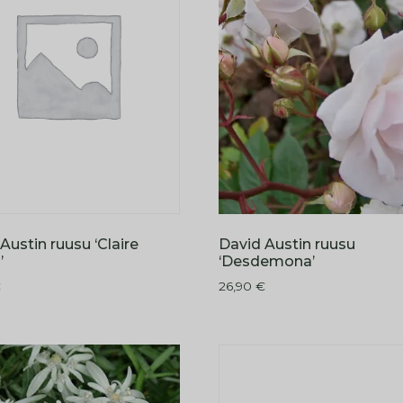
Austin ruusu ‘Claire
David Austin ruusu
’
‘Desdemona’
€
26,90
€