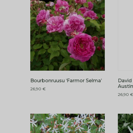
David 
Bourbonruusu ‘Farmor Selma’
Austin
26,90
€
26,90