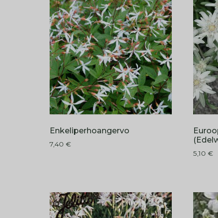
Enkeliperhoangervo
Euroo
(Edelw
7,40
€
5,10
€