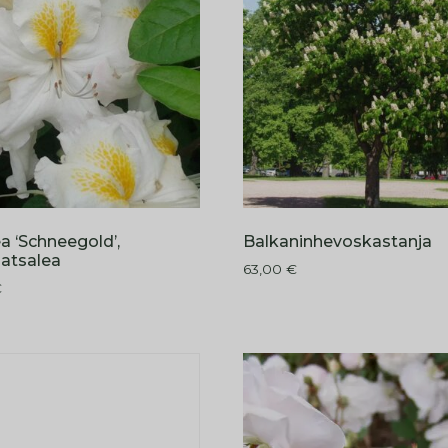
a ‘Schneegold’,
Balkaninhevoskastanja
oatsalea
63,00
€
€