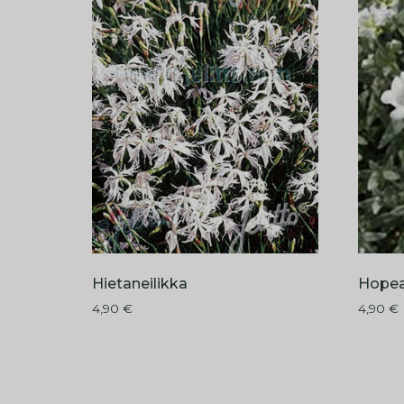
Hietaneilikka
Hopea
4,90
€
4,90
€