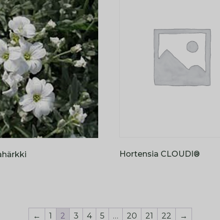
Hortensia CLOUDI®
härkki
←
1
2
3
4
5
…
20
21
22
→