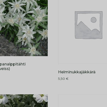
panalppitähti
eiss)
Helminukkajäkkärä
5,50
€