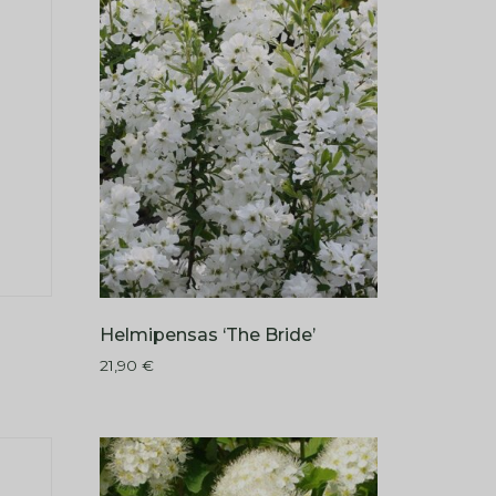
Helmipensas ‘The Bride’
21,90
€