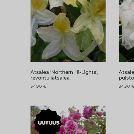
Atsalea ‘Northern Hi-Lights’,
Atsale
revontuliatsalea
puist
34,90
€
34,90