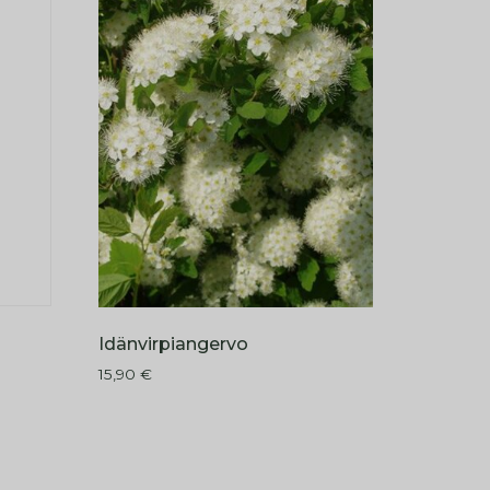
Idänvirpiangervo
15,90
€