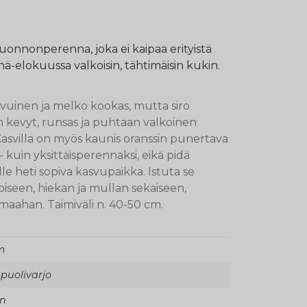
uonnonperenna, joka ei kaipaa erityistä
nä-elokuussa valkoisin, tähtimäisin kukin.
uinen ja melko kookas, mutta siro
n kevyt, runsas ja puhtaan valkoinen
asvilla on myös kaunis oranssin punertava
ä- kuin yksittäisperennaksi, eikä pidä
sille heti sopiva kasvupaikka. Istuta se
toiseen, hiekan ja mullan sekaiseen,
maahan. Taimiväli n. 40-50 cm.
m
 puolivarjo
en