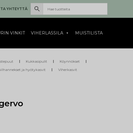
TA YHTEYTTÄ
RIN VINKIT
VIHERLASSILA
MUISTILISTA
istepuut
Kukkasipulit
Köynnökset
Vihannekset ja hyötykasvit
Viherkasvit
gervo