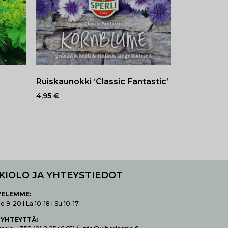
Ruiskaunokki ‘Classic Fantastic’
4,95
€
KIOLO JA YHTEYSTIEDOT
VELEMME:
 9-20 I La 10-18 I Su 10-17
 YHTEYTTÄ
: