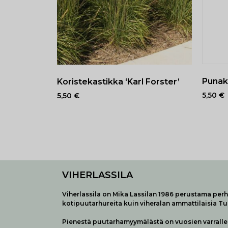
Punak
Koristekastikka ‘Karl Forster’
5,50
€
5,50
€
VIHERLASSILA
Viherlassila on Mika Lassilan 1986 perustama perhe
kotipuutarhureita kuin viheralan ammattilaisia T
Pienestä puutarhamyymälästä on vuosien varralle 