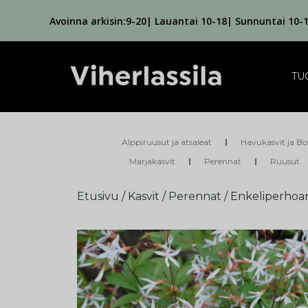
Avoinna arkisin:9-20| Lauantai 10-18| Sunnuntai 10-
TU
Alppiruusut ja atsaleat
Havukasvit ja Bo
Marjakasvit
Perennat
Ruusut
Etusivu
/
Kasvit
/
Perennat
/ Enkeliperhoa