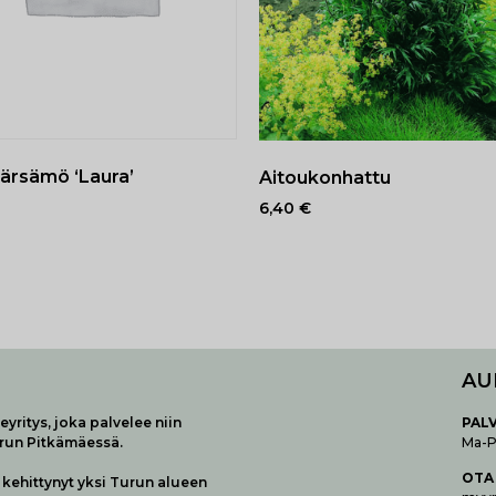
ärsämö ‘Laura’
Aitoukonhattu
6,40
€
AU
yritys, joka palvelee niin
P
AL
urun Pitkämäessä.
Ma-Pe
OTA
kehittynyt yksi Turun alueen