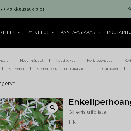
17 /
t
O
Poikkeusaukiolo
OTTEET
PALVELUT
KANTA-ASIAKAS
PUUTARHU
nsait
Hedelmäpuut
Kausikukat
Koristepensaat
Kor
Siemenet
Siemenperunat ja istukassipulit
Uutuudet
ngervo
Enkeliperhoan
Gillenia trifoliata
1 lk