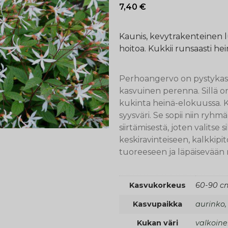
7,40
€
Kaunis, kevytrakenteinen l
hoitoa. Kukkii runsaasti hei
Perhoangervo on pystykasv
kasvuinen perenna. Sillä o
kukinta heinä-elokuussa. K
syysväri. Se sopii niin ryhm
siirtämisestä, joten valitse 
keskiravinteiseen, kalkkipi
tuoreeseen ja läpäisevään 
Kasvukorkeus
60-90 c
Kasvupaikka
aurinko,
Kukan väri
valkoin