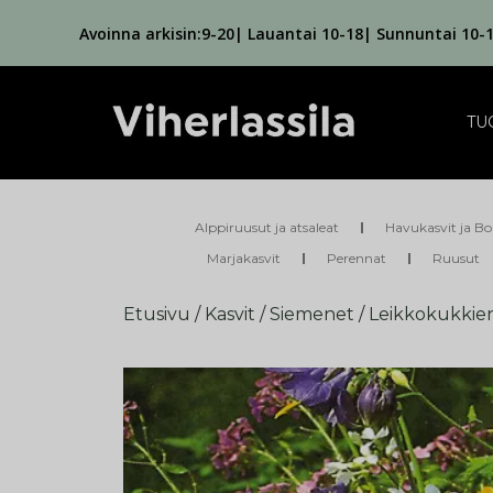
Avoinna arkisin:9-20| Lauantai 10-18| Sunnuntai 10-
TU
Alppiruusut ja atsaleat
Havukasvit ja Bo
Marjakasvit
Perennat
Ruusut
Etusivu
/
Kasvit
/
Siemenet
/
Leikkokukkie