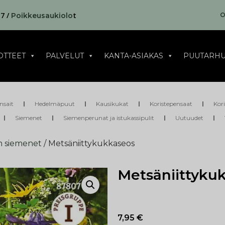
17 /
t
O
Poikkeusaukiolo
OTTEET
PALVELUT
KANTA-ASIAKAS
PUUTARHU
nsait
Hedelmäpuut
Kausikukat
Koristepensaat
Kor
Siemenet
Siemenperunat ja istukassipulit
Uutuudet
n siemenet
/ Metsäniittykukkaseos
Metsäniittyku
7,95
€