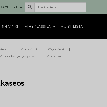
TA YHTEYTTÄ
RIN VINKIT
VIHERLASSILA
MUISTILISTA
istepuut
Kukkasipulit
Köynnökset
Vihannekset ja hyötykasvit
Viherkasvit
kkaseos