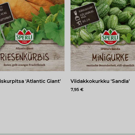
äiskurpitsa ‘Atlantic Giant’
Viidakkokurkku ‘Sandia’
7,95
€