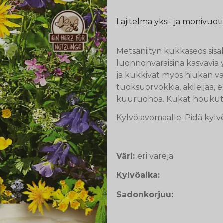
Lajitelma yksi- ja monivuot
Metsäniityn kukkaseos sisä
luonnonvaraisina kasvavia y
ja kukkivat myös hiukan va
tuoksuorvokkia, akileijaa, 
kuuruohoa. Kukat houkutta
Kylvö avomaalle. Pidä kylv
Väri:
eri värejä
Kylvöaika:
Sadonkorjuu: