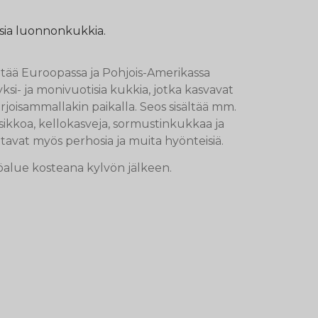
isia luonnonkukkia.
ltää Euroopassa ja Pohjois-Amerikassa
ksi- ja monivuotisia kukkia, jotka kasvavat
rjoisammallakin paikalla. Seos sisältää mm.
esikkoa, kellokasveja, sormustinkukkaa ja
vat myös perhosia ja muita hyönteisiä.
öalue kosteana kylvön jälkeen.