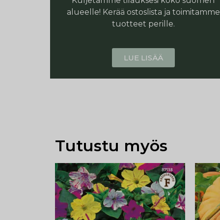
Kuljetamme tilauksesi koko suomen
alueelle! Kerää ostoslista ja toimitamme
tuotteet perille.
LUE LISÄÄ
Tutustu myös