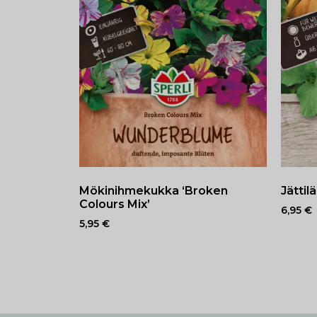
Mökinihmekukka ‘Broken
Jättil
Colours Mix’
6,95
€
5,95
€