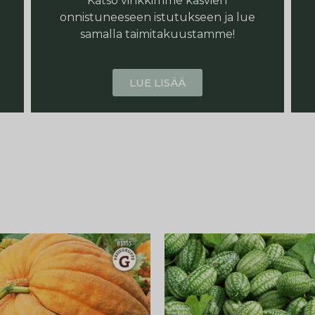
Katso vinkkimme kasvien
onnistuneeseen istutukseen ja lue
samalla taimitakuustamme!
LUE LISÄÄ