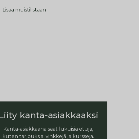
Lisää muistilistaan
Liity kanta-asiakkaaksi
Kanta-asiakkaana saat lukuisia etuja,
kuten tarjouksia, vinkkejä ja kursseja.