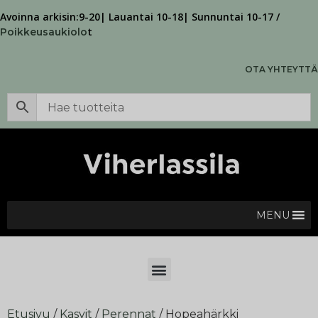
Avoinna arkisin:9-20| Lauantai 10-18| Sunnuntai 10-17 /
t
Poikkeusaukiolo
OTA YHTEYTTÄ
MENU
Etusivu
/
Kasvit
/
Perennat
/ Hopeahärkki