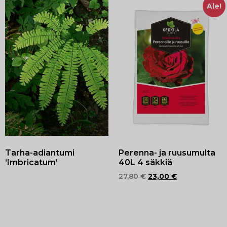
Ale!
Tarha-adiantumi
Perenna- ja ruusumulta
‘Imbricatum’
40L 4 säkkiä
27,80
€
23,00
€