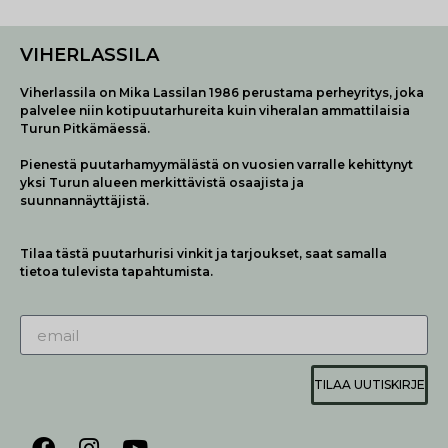
VIHERLASSILA
Viherlassila on Mika Lassilan 1986 perustama perheyritys, joka
palvelee niin kotipuutarhureita kuin viheralan ammattilaisia
Turun Pitkämäessä.
Pienestä puutarhamyymälästä on vuosien varralle kehittynyt
yksi Turun alueen merkittävistä osaajista ja
suunnannäyttäjistä.
Tilaa tästä puutarhurisi vinkit ja tarjoukset, saat samalla
tietoa tulevista tapahtumista.
TILAA UUTISKIRJE