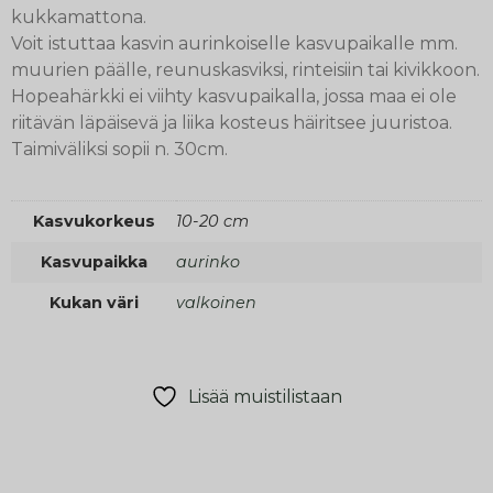
kukkamattona.
Voit istuttaa kasvin aurinkoiselle kasvupaikalle mm.
muurien päälle, reunuskasviksi, rinteisiin tai kivikkoon.
Hopeahärkki ei viihty kasvupaikalla, jossa maa ei ole
riitävän läpäisevä ja liika kosteus häiritsee juuristoa.
Taimiväliksi sopii n. 30cm.
Kasvukorkeus
10-20 cm
Kasvupaikka
aurinko
Kukan väri
valkoinen
Lisää muistilistaan