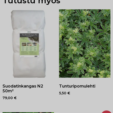
Tutustu myös
Suodatinkangas N2
Tunturipomulehti
50m²
5,50
€
79,00
€