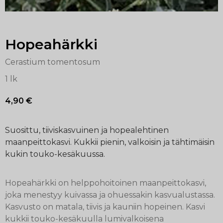
Hopeahärkki
Cerastium tomentosum
1 lk
4,90
€
Suosittu, tiiviskasvuinen ja hopealehtinen
maanpeittokasvi. Kukkii pienin, valkoisin ja tähtimäisin
kukin touko-kesäkuussa.
Hopeahärkki on helppohoitoinen maanpeittokasvi,
joka menestyy kuivassa ja ohuessakin kasvualustassa.
Kasvusto on matala, tiivis ja kauniin hopeinen. Kasvi
kukkii touko-kesäkuulla lumivalkoisena