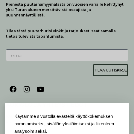
Pienestä puutarhamyymälästä on vuosien varralle kehittynyt
yksi Turun alueen merkittävistä osaajista ja
suunnannäyttäjistä.
Tilaa tästä puutarhurisi vinkit ja tarjoukset, saat samalla
tietoa tulevista tapahtumista.
TILAA UUTISKIRJE
AUKIOLO JA YHTEYSTIEDOT
Käytämme sivustolla evästeitä käyttökokemuksen
P
ALVELEMME:
Ma-Pe 9-20 I La 10-18 I Su 10-17
parantamiseksi, sisällön yksilöimiseksi ja liikenteen
analysoimiseksi.
OTA YHTEYTTÄ
: