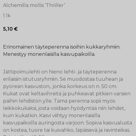
Alchemilla mollis ‘Thriller’
1 lk
5,10
€
Erinomainen täyteperenna isoihin kukkaryhmiin.
Menestyy monenlaisilla kasvupaikoilla.
Jättipoimulehti on hieno lehti- ja täyteperenna
erilaisiin istutusryhmiin. Se muodostaa tuuhean ja
pyöreän kasvuston,. jonka korkeus on n. 50 cm.
Kukat ovat keltavihreitä ja puhkeavat pitkien varsien
päihin lehdistön ylle. Tämä perenna sopii myös
leikkokukaksi, josta voidaan hyödyntää niin lehdet,
kuin kukatkin. Kasvi viihtyy monenlaisilla
kasvupaikoilla auringosta varjoon. Sopiva kasvualusta
on kostea, tuore tai kuivahko, läpäisevä ja ravinteikas.