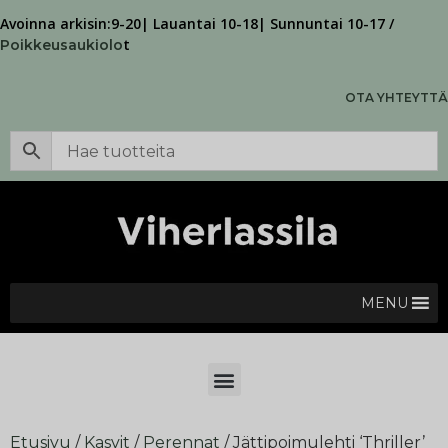
Avoinna arkisin:9-20| Lauantai 10-18| Sunnuntai 10-17 /
t
Poikkeusaukiolo
OTA YHTEYTTÄ
MENU
Etusivu
/
Kasvit
/
Perennat
/ Jättipoimulehti ‘Thriller’