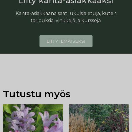
Liity kanta-asiakkaaksi
Kanta-asiakkaana saat lukuisia etuja, kuten
tarjouksia, vinkkejä ja kursseja.
LIITY ILMAISEKSI
Tutustu myös