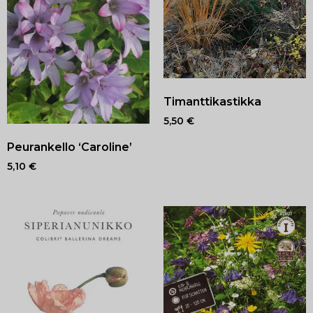
Timanttikastikka
5,50
€
Peurankello ‘Caroline’
5,10
€