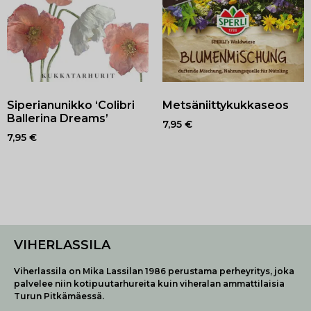
Siperianunikko ‘Colibri
Metsäniittykukkaseos
Ballerina Dreams’
7,95
€
7,95
€
VIHERLASSILA
Viherlassila on Mika Lassilan 1986 perustama perheyritys, joka
palvelee niin kotipuutarhureita kuin viheralan ammattilaisia
Turun Pitkämäessä.