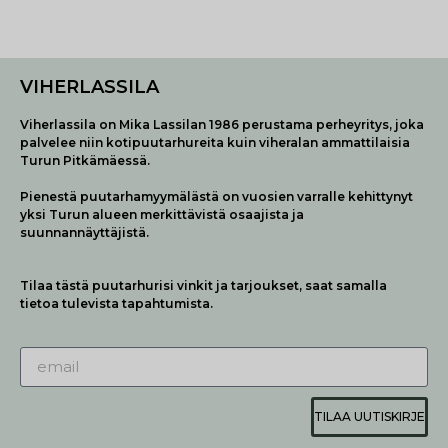
VIHERLASSILA
Viherlassila on Mika Lassilan 1986 perustama perheyritys, joka
palvelee niin kotipuutarhureita kuin viheralan ammattilaisia
Turun Pitkämäessä.
Pienestä puutarhamyymälästä on vuosien varralle kehittynyt
yksi Turun alueen merkittävistä osaajista ja
suunnannäyttäjistä.
Tilaa tästä puutarhurisi vinkit ja tarjoukset, saat samalla
tietoa tulevista tapahtumista.
TILAA UUTISKIRJE