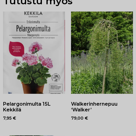
Tutustu myös
Pelargonimulta 15L
Walkerinhernepuu
Kekkilä
‘Walker’
7,95
€
79,00
€