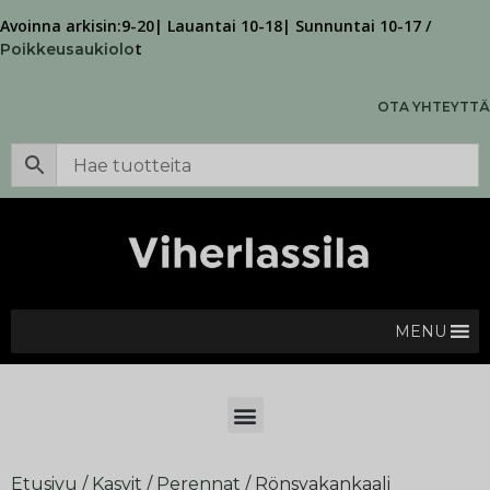
Avoinna arkisin:9-20| Lauantai 10-18| Sunnuntai 10-17 /
t
Poikkeusaukiolo
OTA YHTEYTTÄ
MENU
Etusivu
/
Kasvit
/
Perennat
/ Rönsyakankaali