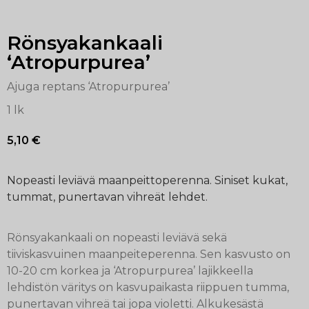
Rönsyakankaali
‘Atropurpurea’
Ajuga reptans ‘Atropurpurea’
1 lk
5,10
€
Nopeasti leviävä maanpeittoperenna. Siniset kukat,
tummat, punertavan vihreät lehdet.
Rönsyakankaali on nopeasti leviävä sekä
tiiviskasvuinen maanpeiteperenna. Sen kasvusto on
10-20 cm korkea ja ‘Atropurpurea’ lajikkeella
lehdistön väritys on kasvupaikasta riippuen tumma,
punertavan vihreä tai jopa violetti. Alkukesästä