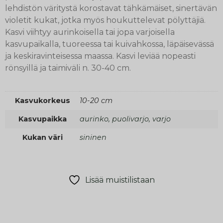
lehdistön väritystä korostavat tähkämäiset, sinertävän
violetit kukat, jotka myös houkuttelevat pölyttäjiä.
Kasvi viihtyy aurinkoisella tai jopa varjoisella
kasvupaikalla, tuoreessa tai kuivahkossa, läpäisevässä
ja keskiravinteisessa maassa. Kasvi leviää nopeasti
rönsyillä ja taimiväli n. 30-40 cm.
Kasvukorkeus
10-20 cm
Kasvupaikka
aurinko, puolivarjo, varjo
Kukan väri
sininen
Lisää muistilistaan