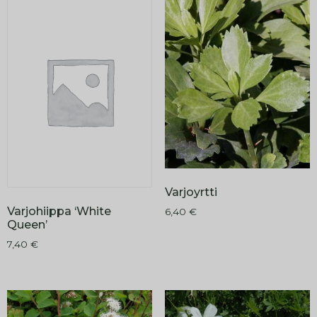
Varjoyrtti
Varjohiippa ‘White
6,40
€
Queen’
7,40
€