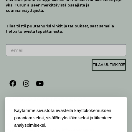
yksi Turun alueen merkittävistä osaajista ja
suunnannäyttäjistä.
Tilaa tästä puutarhurisi vinkit ja tarjoukset, saat samalla
tietoa tulevista tapahtumista.
TILAA UUTISKIRJE
AUKIOLO JA YHTEYSTIEDOT
P
ALVELEMME:
Käytämme sivustolla evästeitä käyttökokemuksen
Ma-Pe 9-20 I La 10-18 I Su 10-17
parantamiseksi, sisällön yksilöimiseksi ja liikenteen
OTA YHTEYTTÄ
:
analysoimiseksi.
myymälä: +358 (0) 2 2546 651 / info@viherlassila.fi