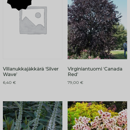
Villanukkajäkkärä ‘Silver
Virginiantuomi ‘Canada
Wave’
Red’
6,40
€
79,00
€