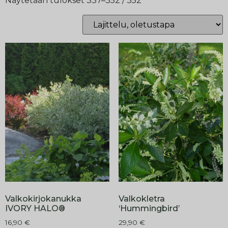
Näytetään tulokset 337–352 / 352
Valkokirjokanukka
Valkokletra
IVORY HALO®
‘Hummingbird’
16,90
€
29,90
€