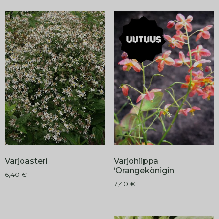
Varjoasteri
Varjohiippa
‘Orangekönigin’
6,40
€
7,40
€