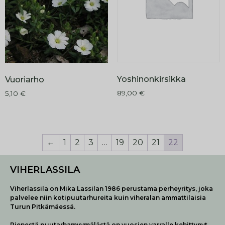
Yoshinonkirsikka
Vuoriarho
89,00
€
5,10
€
←
1
2
3
…
19
20
21
22
VIHERLASSILA
Viherlassila on Mika Lassilan 1986 perustama perheyritys, joka
palvelee niin kotipuutarhureita kuin viheralan ammattilaisia
Turun Pitkämäessä.
Pienestä puutarhamyymälästä on vuosien varralle kehittynyt