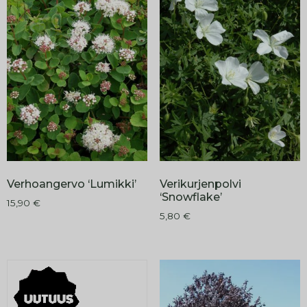
Verhoangervo ‘Lumikki’
Verikurjenpolvi
‘Snowflake’
15,90
€
5,80
€