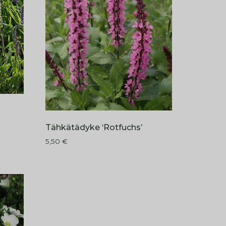
Tähkätädyke ‘Rotfuchs’
5,50
€