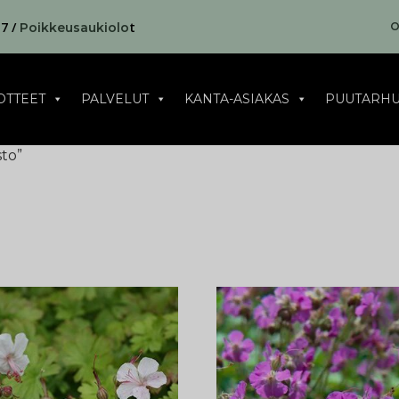
17 /
t
O
Poikkeusaukiolo
OTTEET
PALVELUT
KANTA-ASIAKAS
PUUTARHU
sto”