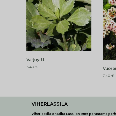
Varjoyrtti
6,40
€
Vuore
7,40
€
VIHERLASSILA
Viherlassila on Mika Lassilan 1986 perustama perhe