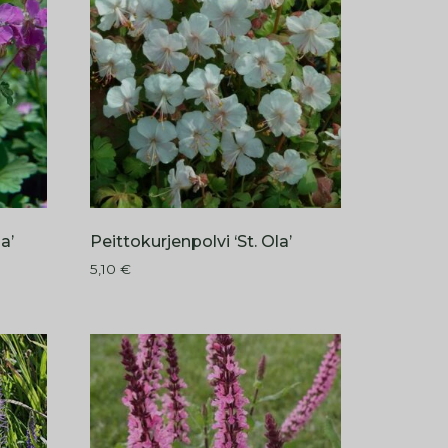
a’
Peittokurjenpolvi ‘St. Ola’
5,10
€