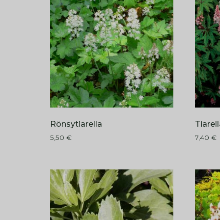
Rönsytiarella
Tiarel
5,50
€
7,40
€