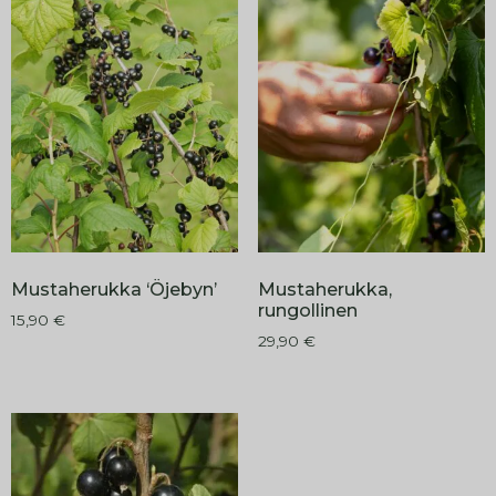
Mustaherukka ‘Öjebyn’
Mustaherukka,
rungollinen
15,90
€
29,90
€