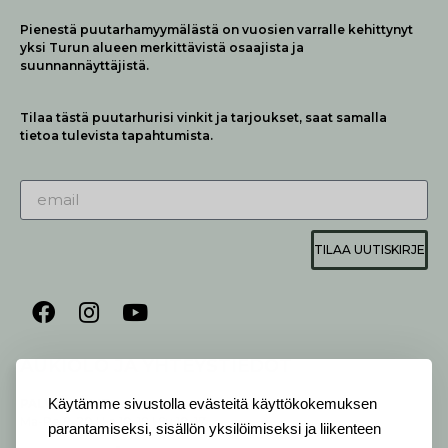
Pienestä puutarhamyymälästä on vuosien varralle kehittynyt
yksi Turun alueen merkittävistä osaajista ja
suunnannäyttäjistä.
Tilaa tästä puutarhurisi vinkit ja tarjoukset, saat samalla
tietoa tulevista tapahtumista.
TILAA UUTISKIRJE
AUKIOLO JA YHTEYSTIEDOT
P
ALVELEMME:
Käytämme sivustolla evästeitä käyttökokemuksen
Ma-Pe 9-20 I La 10-18 I Su 10-17
parantamiseksi, sisällön yksilöimiseksi ja liikenteen