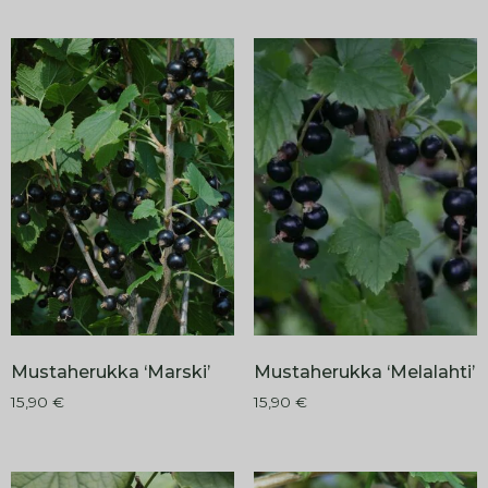
Mustaherukka ‘Marski’
Mustaherukka ‘Melalahti’
15,90
€
15,90
€