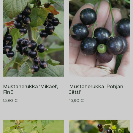
Mustaherukka ‘Mikael’,
Mustaherukka ‘Pohjan
FinE
Jätti’
15,90
€
15,90
€