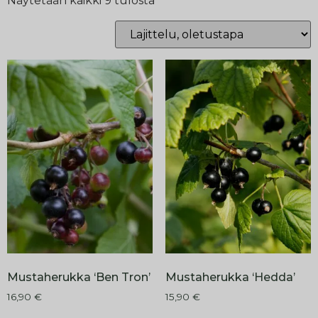
Näytetään kaikki 9 tulosta
Mustaherukka ‘Ben Tron’
Mustaherukka ‘Hedda’
16,90
€
15,90
€