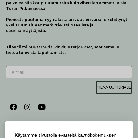
palvelee niin kotipuutarhureita kuin viheralan ammattilaisia
Turun Pitkämäessä.
Pienestä puutarhamyymälästä on vuosien varralle kehittynyt
yksi Turun alueen merkittävistä osaajista ja
suunnannäyttäjistä.
Tilaa tästä puutarhurisi vinkit ja tarjoukset, saat samalla
tietoa tulevista tapahtumista.
TILAA UUTISKIRJE
AUKIOLO JA YHTEYSTIEDOT
P
ALVELEMME:
Käytämme sivustolla evästeitä käyttökokemuksen