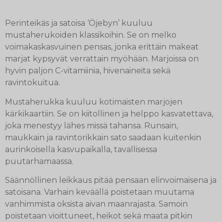
Perinteikäs ja satoisa ‘Öjebyn’ kuuluu
mustaherukoiden klassikoihin. Se on melko
voimakaskasvuinen pensas, jonka erittäin makeat
marjat kypsyvät verrattain myöhään. Marjoissa on
hyvin paljon C-vitamiinia, hivenaineita sekä
ravintokuitua.
Mustaherukka kuuluu kotimaisten marjojen
kärkikaartiin. Se on kiitollinen ja helppo kasvatettava,
joka menestyy lähes missä tahansa. Runsain,
maukkain ja ravintorikkain sato saadaan kuitenkin
aurinkoisella kasvupaikalla, tavallisessa
puutarhamaassa.
Säännöllinen leikkaus pitää pensaan elinvoimaisena ja
satoisana. Varhain keväällä poistetaan muutama
vanhimmista oksista aivan maanrajasta. Samoin
poistetaan vioittuneet, heikot sekä maata pitkin