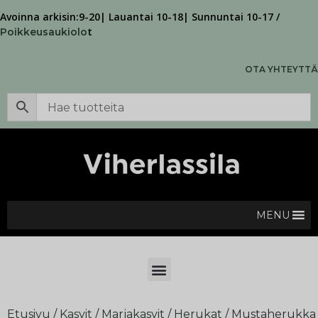
Avoinna arkisin:9-20| Lauantai 10-18| Sunnuntai 10-17 /
t
Poikkeusaukiolo
OTA YHTEYTTÄ
MENU
Etusivu
/
Kasvit
/
Marjakasvit
/
Herukat
/ Mustaherukka