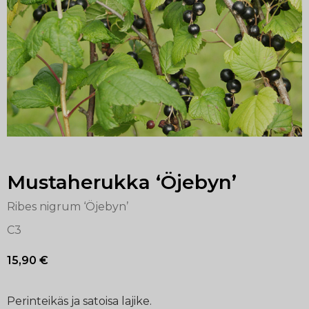
Mustaherukka ‘Öjebyn’
Ribes nigrum ‘Öjebyn’
C3
15,90
€
Perinteikäs ja satoisa lajike.