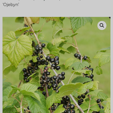
‘Öjebyn’