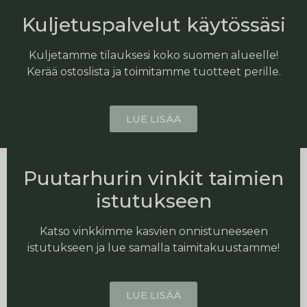
Kuljetuspalvelut käytössäsi
Kuljetamme tilauksesi koko suomen alueelle!
Kerää ostoslista ja toimitamme tuotteet perille.
LUE LISÄÄ
Puutarhurin vinkit taimien
istutukseen
Katso vinkkimme kasvien onnistuneeseen
istutukseen ja lue samalla taimitakuustamme!
LUE LISÄÄ