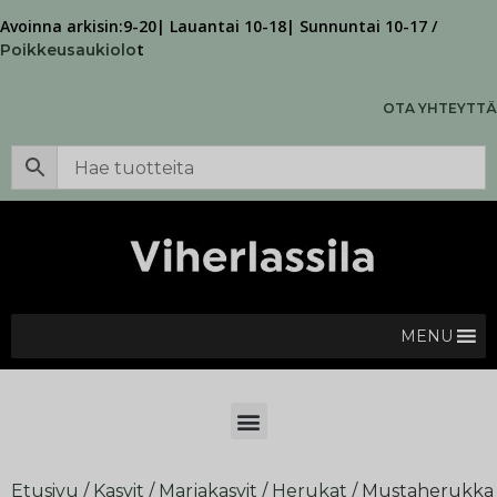
Avoinna arkisin:9-20| Lauantai 10-18| Sunnuntai 10-17 /
t
Poikkeusaukiolo
OTA YHTEYTTÄ
MENU
Etusivu
/
Kasvit
/
Marjakasvit
/
Herukat
/ Mustaherukka