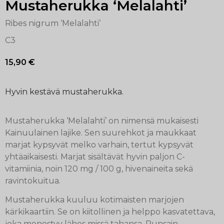
Mustaherukka ‘Melalahti’
Ribes nigrum ‘Melalahti’
C3
15,90
€
Hyvin kestävä mustaherukka.
Mustaherukka ‘Melalahti’ on nimensä mukaisesti
Kainuulainen lajike. Sen suurehkot ja maukkaat
marjat kypsyvät melko varhain, tertut kypsyvät
yhtäaikaisesti. Marjat sisältävät hyvin paljon C-
vitamiinia, noin 120 mg / 100 g, hivenaineita sekä
ravintokuitua.
Mustaherukka kuuluu kotimaisten marjojen
kärkikaartiin. Se on kiitollinen ja helppo kasvatettava,
joka menestyy lähes missä tahansa. Runsain,