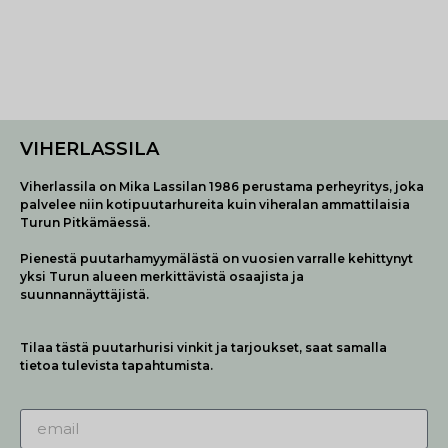
VIHERLASSILA
Viherlassila on Mika Lassilan 1986 perustama perheyritys, joka
palvelee niin kotipuutarhureita kuin viheralan ammattilaisia
Turun Pitkämäessä.
Pienestä puutarhamyymälästä on vuosien varralle kehittynyt
yksi Turun alueen merkittävistä osaajista ja
suunnannäyttäjistä.
Tilaa tästä puutarhurisi vinkit ja tarjoukset, saat samalla
tietoa tulevista tapahtumista.