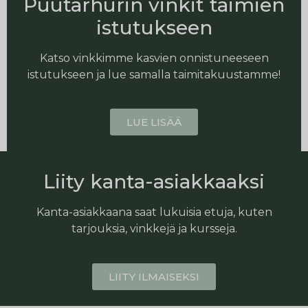
Puutarhurin vinkit taimien
istutukseen
Katso vinkkimme kasvien onnistuneeseen
istutukseen ja lue samalla taimitakuustamme!
LUE LISÄÄ
Liity kanta-asiakkaaksi
Kanta-asiakkaana saat lukuisia etuja, kuten
tarjouksia, vinkkejä ja kursseja.
LIITY ILMAISEKSI