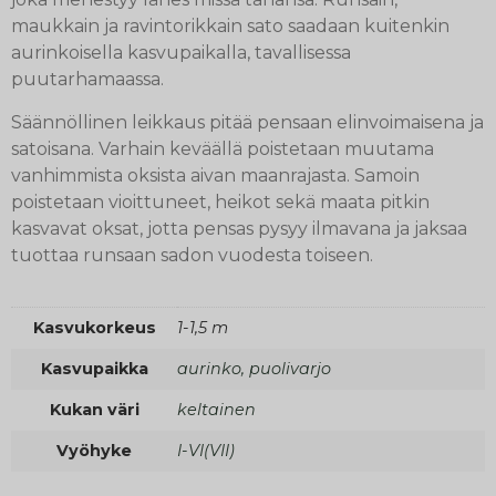
maukkain ja ravintorikkain sato saadaan kuitenkin
aurinkoisella kasvupaikalla, tavallisessa
puutarhamaassa.
Säännöllinen leikkaus pitää pensaan elinvoimaisena ja
satoisana. Varhain keväällä poistetaan muutama
vanhimmista oksista aivan maanrajasta. Samoin
poistetaan vioittuneet, heikot sekä maata pitkin
kasvavat oksat, jotta pensas pysyy ilmavana ja jaksaa
tuottaa runsaan sadon vuodesta toiseen.
Kasvukorkeus
1-1,5 m
Kasvupaikka
aurinko, puolivarjo
Kukan väri
keltainen
Vyöhyke
I-VI(VII)