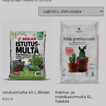
Näytetään kaikki 6 tulosta
Istutusmulta 40 L Biolan
Kaktus- ja
mehikasvimulta 6L,
8,50
€
Kekkilä