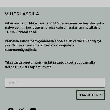
VIHERLASSILA
Viherlassila on Mika Lassilan 1986 perustama perheyritys, joka
palvelee niin kotipuutarhureita kuin viheralan ammattilaisia
Turun Pitkämäessä.
Pienestä puutarhamyymälästä on vuosien varralle kehittynyt
yksi Turun alueen merkittävistä osaajista ja
suunnannäyttäjistä.
Tilaa tästä puutarhurisi vinkit ja tarjoukset, saat samalla
tietoa tulevista tapahtumista.
TILAA UUTISKIRJE