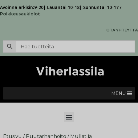
Avoinna arkisin:9-20| Lauantai 10-18| Sunnuntai 10-17 /
t
Poikkeusaukiolo
OTA YHTEYTTÄ
MENU
Etusivu
/
Puutarhanhoito
/
Mullat ja