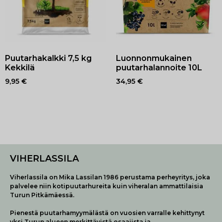
Puutarhakalkki 7,5 kg
Luonnonmukainen
Kekkilä
puutarhalannoite 10L
9,95
€
34,95
€
VIHERLASSILA
Viherlassila on Mika Lassilan 1986 perustama perheyritys, joka
palvelee niin kotipuutarhureita kuin viheralan ammattilaisia
Turun Pitkämäessä.
Pienestä puutarhamyymälästä on vuosien varralle kehittynyt
yksi Turun alueen merkittävistä osaajista ja