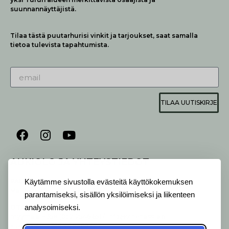
suunnannäyttäjistä.
Tilaa tästä puutarhurisi vinkit ja tarjoukset, saat samalla
tietoa tulevista tapahtumista.
TILAA UUTISKIRJE
AUKIOLO JA YHTEYSTIEDOT
P
ALVELEMME:
Käytämme sivustolla evästeitä käyttökokemuksen
Ma-Pe 9-20 I La 10-18 I Su 10-17
parantamiseksi, sisällön yksilöimiseksi ja liikenteen
OTA YHTEYTTÄ
:
analysoimiseksi.
myymälä: +358 (0) 2 2546 651 / info@viherlassila.fi
kukkapiste: +358 44 5369 657