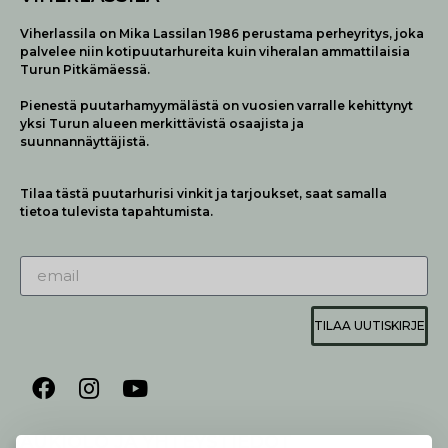
Viherlassila on Mika Lassilan 1986 perustama perheyritys, joka
palvelee niin kotipuutarhureita kuin viheralan ammattilaisia
Turun Pitkämäessä.
Pienestä puutarhamyymälästä on vuosien varralle kehittynyt
yksi Turun alueen merkittävistä osaajista ja
suunnannäyttäjistä.
Tilaa tästä puutarhurisi vinkit ja tarjoukset, saat samalla
tietoa tulevista tapahtumista.
TILAA UUTISKIRJE
AUKIOLO JA YHTEYSTIEDOT