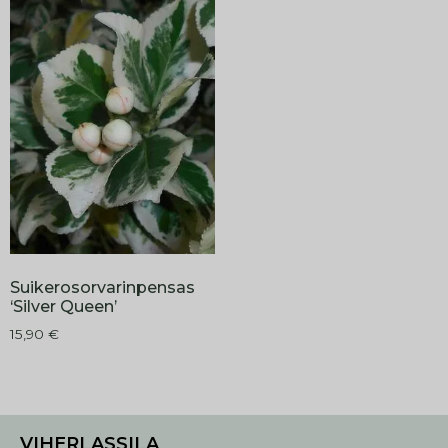
Suikerosorvarinpensas
‘Silver Queen’
15,90
€
VIHERLASSILA