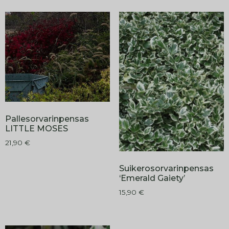
Pallesorvarinpensas
LITTLE MOSES
21,90
€
Suikerosorvarinpensas
‘Emerald Gaiety’
15,90
€