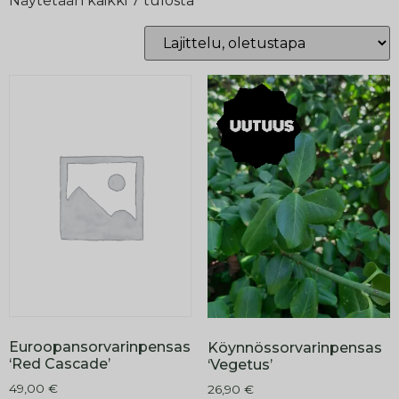
Näytetään kaikki 7 tulosta
Euroopansorvarinpensas
Köynnössorvarinpensas
‘Red Cascade’
‘Vegetus’
49,00
€
26,90
€