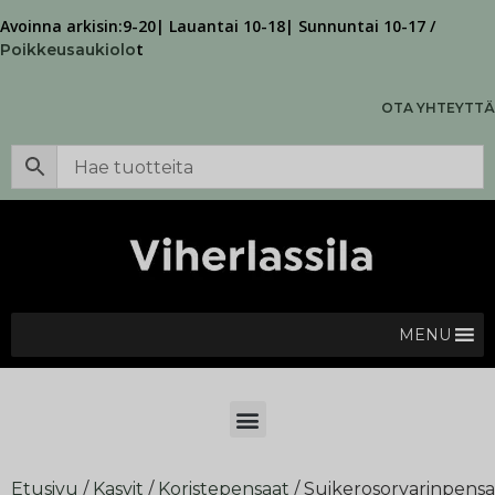
Avoinna arkisin:9-20| Lauantai 10-18| Sunnuntai 10-17 /
t
Poikkeusaukiolo
OTA YHTEYTTÄ
MENU
Etusivu
/
Kasvit
/
Koristepensaat
/ Suikerosorvarinpensa