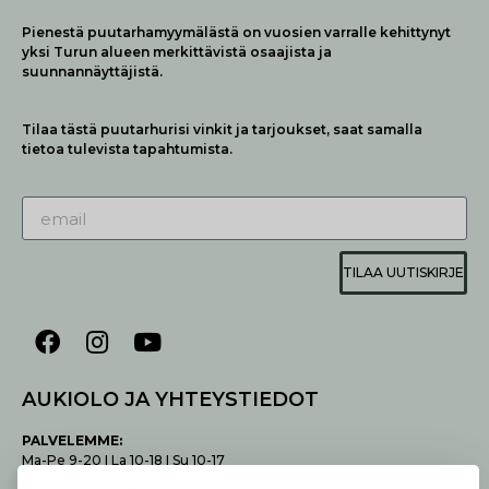
Pienestä puutarhamyymälästä on vuosien varralle kehittynyt
yksi Turun alueen merkittävistä osaajista ja
suunnannäyttäjistä.
Tilaa tästä puutarhurisi vinkit ja tarjoukset, saat samalla
tietoa tulevista tapahtumista.
TILAA UUTISKIRJE
AUKIOLO JA YHTEYSTIEDOT
P
ALVELEMME:
Ma-Pe 9-20 I La 10-18 I Su 10-17