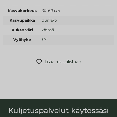
Kasvukorkeus
30-60 cm
Kasvupaikka
aurinko
Kukan väri
vihreä
Vyöhyke
I-?
Lisää muistilistaan
Kuljetuspalvelut käytössäsi