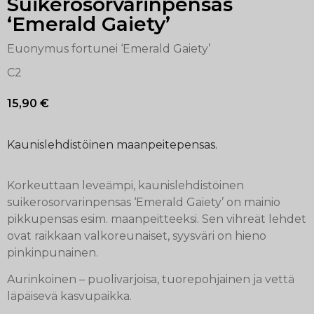
Suikerosorvarinpensas
‘Emerald Gaiety’
Euonymus fortunei ‘Emerald Gaiety’
C2
15,90
€
Kaunislehdistöinen maanpeitepensas.
Korkeuttaan leveämpi, kaunislehdistöinen
suikerosorvarinpensas ‘Emerald Gaiety’ on mainio
pikkupensas esim. maanpeitteeksi. Sen vihreät lehdet
ovat raikkaan valkoreunaiset, syysväri on hieno
pinkinpunainen.
Aurinkoinen – puolivarjoisa, tuorepohjainen ja vettä
läpäisevä kasvupaikka.