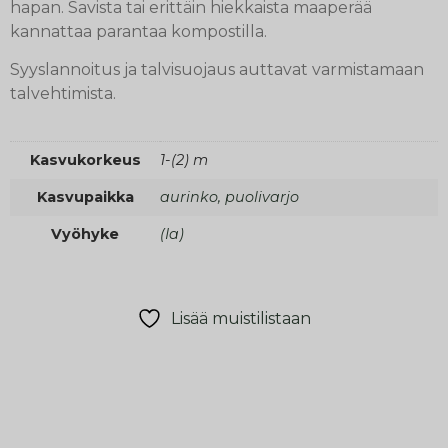
hapan. Savista tai erittäin hiekkaista maaperää
kannattaa parantaa kompostilla.
Syyslannoitus ja talvisuojaus auttavat varmistamaan
talvehtimista.
Kasvukorkeus
1-(2) m
Kasvupaikka
aurinko, puolivarjo
Vyöhyke
(Ia)
Lisää muistilistaan