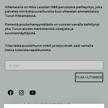
Viherlassila on Mika Lassilan 1986 perustama perheyritys, joka
palvelee niin kotipuutarhureita kuin viheralan ammattilaisia
Turun Pitkämäessä.
Pienestä puutarhamyymälästä on vuosien varralle kehittynyt
yksi Turun alueen merkittävistä osaajista ja
suunnannäyttäjistä.
Tilaa tästä puutarhurisi vinkit ja tarjoukset, saat samalla
tietoa tulevista tapahtumista.
TILAA UUTISKIRJE
AUKIOLO JA YHTEYSTIEDOT