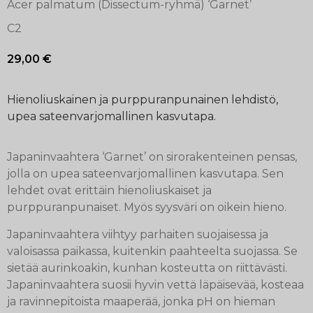
Acer palmatum (Dissectum-ryhmä) ‘Garnet’
C2
29,00
€
Hienoliuskainen ja purppuranpunainen lehdistö,
upea sateenvarjomallinen kasvutapa.
Japaninvaahtera ‘Garnet’ on sirorakenteinen pensas,
jolla on upea sateenvarjomallinen kasvutapa. Sen
lehdet ovat erittäin hienoliuskaiset ja
purppuranpunaiset. Myös syysväri on oikein hieno.
Japaninvaahtera viihtyy parhaiten suojaisessa ja
valoisassa paikassa, kuitenkin paahteelta suojassa. Se
sietää aurinkoakin, kunhan kosteutta on riittävästi.
Japaninvaahtera suosii hyvin vettä läpäisevää, kosteaa
ja ravinnepitoista maaperää, jonka pH on hieman