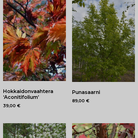
Hokkaidonvaahtera
Punasaarni
‘Aconitifolium’
89,00
€
39,00
€