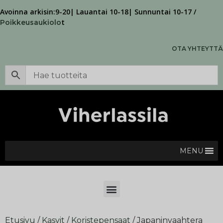
Avoinna arkisin:9-20| Lauantai 10-18| Sunnuntai 10-17 /
t
Poikkeusaukiolo
OTA YHTEYTTÄ
MENU
Etusivu
/
Kasvit
/
Koristepensaat
/ Japaninvaahtera