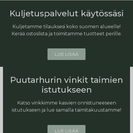
Kuljetuspalvelut käytössäsi
Kuljetamme tilauksesi koko suomen alueelle!
Kerää ostoslista ja toimitamme tuotteet perille.
LUE LISÄÄ
Puutarhurin vinkit taimien
istutukseen
Katso vinkkimme kasvien onnistuneeseen
istutukseen ja lue samalla taimitakuustamme!
LUE LISÄÄ