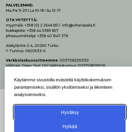
P
ALVELEMME:
Ma-Pe 9-20 I La 10-18 I Su 10-17
OTA YHTEYTTÄ
:
myymälä: +358 (0) 2 2546 651 / info@viherlassila.fi
kukkapiste: +358 44 5369 657
pihasuunnittelija: +358 40 1547 376
Alakyläntie 2-4, 20250 Turku
Y-Tunnus: 0620533-0
Verk­ko­las­kuo­soit­teem­me
: 003706205330
Vä­lit­tä­jä: Open Text OY/ Vä­lit­tä­jä­tun­nus: 003708599126
Pdf-
las­kut/ invoices säh­kö­pos­tit­se
:
viherlassila.505891@erin.posti.com
Käytämme sivustolla evästeitä käyttökokemuksen
parantamiseksi, sisällön yksilöimiseksi ja liikenteen
analysoimiseksi.
Hyväksy
Hylkää