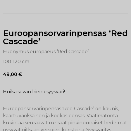
Euroopansorvarinpensas ‘Red
Cascade’
Euonymus europaeus ‘Red Cascade’
100-120 cm
49,00
€
Huikaisevan hieno syysväri!
Euroopansorvarinpensas ‘Red Cascade’ on kaunis,
kaartuvaoksainen ja kookas pensas. Vaatimatonta
kukintaa seuraavat runsaat pinkinpunaiset hedelmät
pysyvät pitkään versojen koristeina. Syysväritys