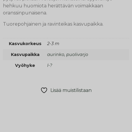
hehkuu huomiota herättävän voimakkaan
oranssinpunaisena.
Tuorepohjainen ja ravinteikas kasvupaikka.
Kasvukorkeus
2-3 m
Kasvupaikka
aurinko, puolivarjo
Vyöhyke
I-?
Lisää muistilistaan