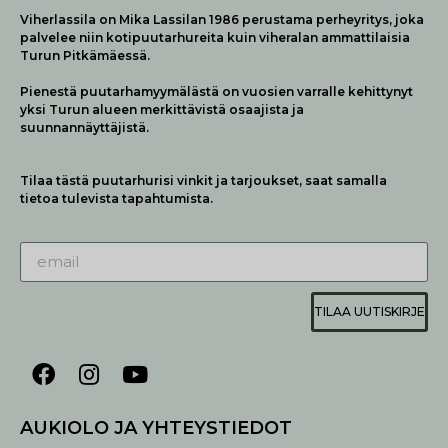
Viherlassila on Mika Lassilan 1986 perustama perheyritys, joka
palvelee niin kotipuutarhureita kuin viheralan ammattilaisia
Turun Pitkämäessä.
Pienestä puutarhamyymälästä on vuosien varralle kehittynyt
yksi Turun alueen merkittävistä osaajista ja
suunnannäyttäjistä.
Tilaa tästä puutarhurisi vinkit ja tarjoukset, saat samalla
tietoa tulevista tapahtumista.
TILAA UUTISKIRJE
AUKIOLO JA YHTEYSTIEDOT