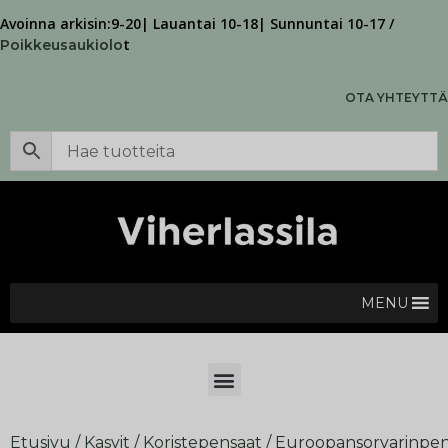
Avoinna arkisin:9-20| Lauantai 10-18| Sunnuntai 10-17 /
t
Poikkeusaukiolo
OTA YHTEYTTÄ
MENU
Etusivu
/
Kasvit
/
Koristepensaat
/ Euroopansorvarinpen