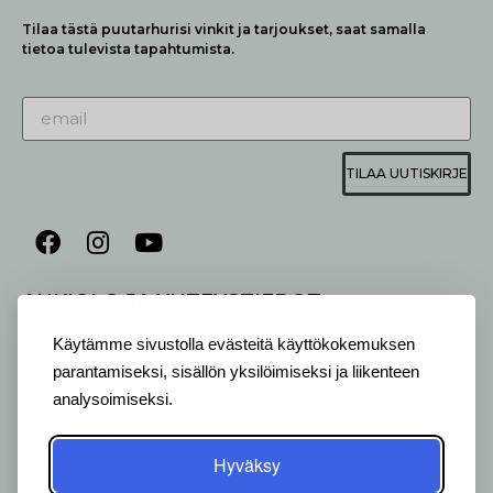
Tilaa tästä puutarhurisi vinkit ja tarjoukset, saat samalla
tietoa tulevista tapahtumista.
TILAA UUTISKIRJE
AUKIOLO JA YHTEYSTIEDOT
P
ALVELEMME:
Käytämme sivustolla evästeitä käyttökokemuksen
Ma-Pe 9-20 I La 10-18 I Su 10-17
parantamiseksi, sisällön yksilöimiseksi ja liikenteen
OTA YHTEYTTÄ
:
analysoimiseksi.
myymälä: +358 (0) 2 2546 651 / info@viherlassila.fi
kukkapiste: +358 44 5369 657
pihasuunnittelija: +358 40 1547 376
Hyväksy