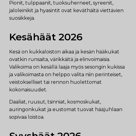
Pionit, tulppaanit, tuoksuherneet, syreenit,
jaloleinikit ja hyasintit ovat keväthäitä viettävien
suosikkeja.
Kesähäät 2026
Kesä on kukkaloiston aikaa ja kesän hääkukat
ovatkin runsaita, värikkäitä ja elinvoimaisia.
Valikoima on kesällä laaja myös sesongin kukissa
ja valikoimasta on helppo valita niin perinteiset,
veistokselliset tai rennon huolettomat
kokonaisuudet.
Daaliat, ruusut, tsinniat, kosmoskukat,
auringonkukat ja eustomat tuovat hääjuhlaan
sopivaa loistoa.
Syyshäät 2026