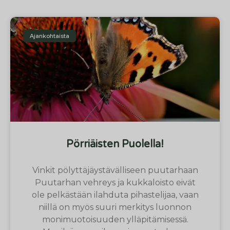
Ajankohtaista
Pörriäisten Puolella!
Vinkit pölyttäjäystävälliseen puutarhaan
Puutarhan vehreys ja kukkaloisto eivät
ole pelkästään ilahduta pihastelijaa, vaan
niillä on myös suuri merkitys luonnon
monimuotoisuuden ylläpitämisessä.