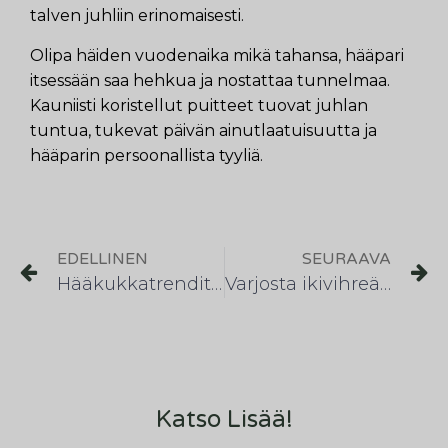
talven juhliin erinomaisesti.
Olipa häiden vuodenaika mikä tahansa, hääpari
itsessään saa hehkua ja nostattaa tunnelmaa.
Kauniisti koristellut puitteet tuovat juhlan
tuntua, tukevat päivän ainutlaatuisuutta ja
hääparin persoonallista tyyliä.
EDELLINEN
SEURAAVA
Hääkukkatrendit 2026
Varjosta ikivihreät kevätauringolta
Katso Lisää!