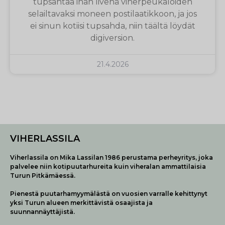
tupsahtaa ihan livenä viherpeukaloiden
selailtavaksi moneen postilaatikkoon, ja jos
ei sinun kotiisi tupsahda, niin täältä löydät
digiversion.
21.4.2026
VIHERLASSILA
Viherlassila on Mika Lassilan 1986 perustama perheyritys, joka
palvelee niin kotipuutarhureita kuin viheralan ammattilaisia
Turun Pitkämäessä.
Pienestä puutarhamyymälästä on vuosien varralle kehittynyt
yksi Turun alueen merkittävistä osaajista ja
suunnannäyttäjistä.