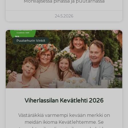
Monilajisessa pihassa ja puutarhassa
24.5.2026
Puutarhurin Vinkit
Viherlassilan Kevätlehti 2026
Västäräkkiä varmempi kevään merkki on
meidän ikioma Kevätlehtemme. Se