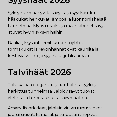
Syksy hurmaa syvillä sävyillä ja syyskauden
hääkukat hehkuvat lämpöä ja luonnonläheistä
tunnelmaa. Myös rustiikit ja maanläheiset sävyt
istuvat hyvin syksyn häihin.
Daaliat, krysanteemit, kukontöyhtöt,
törmäkukat ja revonhännät ovat kauniita ja
kestäviä valintoja syyshäitä juhlistamaan.
Talvihäät 2026
Talvi kaipaa eleganttia ja rauhallista tyyliä ja
harkittua tunnelmaa. Jalokivisävyt tuovat
ylellistä ja hienostunutta sävymaailmaa.
Amaryllis, orkideat, jaloleinikit, kruunuvuokot,
jouluruusut, kameliat ja tulppaanit sopivat