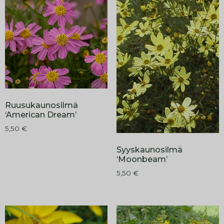
Ruusukaunosilmä
‘American Dream’
5,50
€
Syyskaunosilmä
‘Moonbeam’
5,50
€