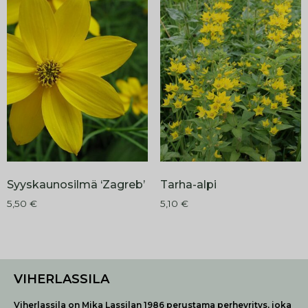
Syyskaunosilmä ‘Zagreb’
Tarha-alpi
5,50
€
5,10
€
VIHERLASSILA
Viherlassila on Mika Lassilan 1986 perustama perheyritys, joka