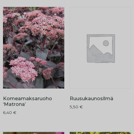
Ruusukaunosilmä
Komeamaksaruoho
‘Matrona’
5,50
€
6,40
€