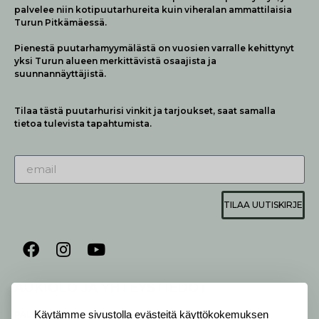
palvelee niin kotipuutarhureita kuin viheralan ammattilaisia
Turun Pitkämäessä.
Pienestä puutarhamyymälästä on vuosien varralle kehittynyt
yksi Turun alueen merkittävistä osaajista ja
suunnannäyttäjistä.
Tilaa tästä puutarhurisi vinkit ja tarjoukset, saat samalla
tietoa tulevista tapahtumista.
TILAA UUTISKIRJE
AUKIOLO JA YHTEYSTIEDOT
P
ALVELEMME:
Käytämme sivustolla evästeitä käyttökokemuksen