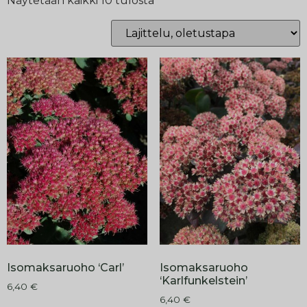
Näytetään kaikki 10 tulosta
Isomaksaruoho ‘Carl’
Isomaksaruoho
‘Karlfunkelstein’
6,40
€
6,40
€