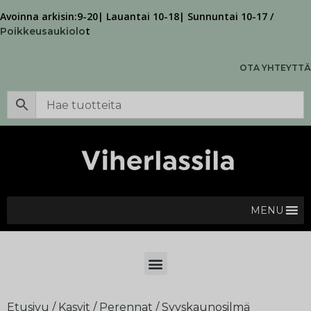
Avoinna arkisin:9-20| Lauantai 10-18| Sunnuntai 10-17 /
t
Poikkeusaukiolo
OTA YHTEYTTÄ
MENU
Etusivu
/
Kasvit
/
Perennat
/ Syyskaunosilmä