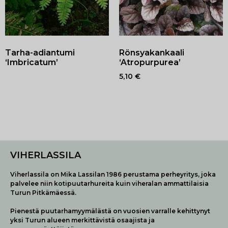
Tarha-adiantumi
Rönsyakankaali
‘Imbricatum’
‘Atropurpurea’
5,10
€
VIHERLASSILA
Viherlassila on Mika Lassilan 1986 perustama perheyritys, joka
palvelee niin kotipuutarhureita kuin viheralan ammattilaisia
Turun Pitkämäessä.
Pienestä puutarhamyymälästä on vuosien varralle kehittynyt
yksi Turun alueen merkittävistä osaajista ja