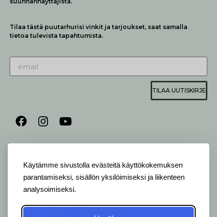
suunnannäyttäjistä.
Tilaa tästä puutarhurisi vinkit ja tarjoukset, saat samalla
tietoa tulevista tapahtumista.
TILAA UUTISKIRJE
AUKIOLO JA YHTEYSTIEDOT
Käytämme sivustolla evästeitä käyttökokemuksen
P
ALVELEMME:
Ma-Pe 9-20 I La 10-18 I Su 10-17
parantamiseksi, sisällön yksilöimiseksi ja liikenteen
analysoimiseksi.
OTA YHTEYTTÄ
:
myymälä: +358 (0) 2 2546 651 / info@viherlassila.fi
kukkapiste: +358 44 5369 657
pihasuunnittelija: +358 40 1547 376