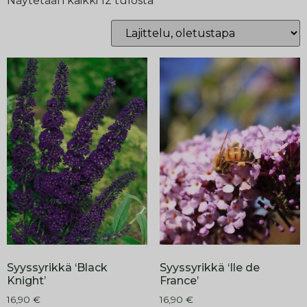
Näytetään kaikki 12 tulosta
Syyssyrikkä ‘Black
Syyssyrikkä ‘Ile de
Knight’
France’
16,90
€
16,90
€