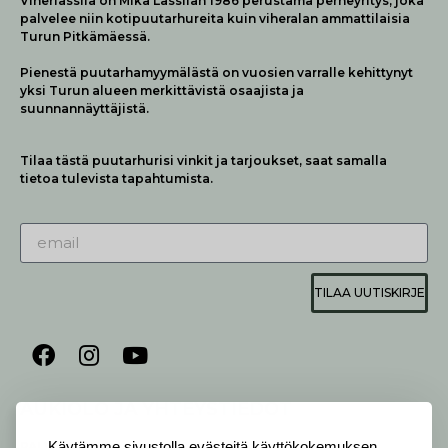
Viherlassila on Mika Lassilan 1986 perustama perheyritys, joka
palvelee niin kotipuutarhureita kuin viheralan ammattilaisia
Turun Pitkämäessä.
Pienestä puutarhamyymälästä on vuosien varralle kehittynyt
yksi Turun alueen merkittävistä osaajista ja
suunnannäyttäjistä.
Tilaa tästä puutarhurisi vinkit ja tarjoukset, saat samalla
tietoa tulevista tapahtumista.
TILAA UUTISKIRJE
AUKIOLO JA YHTEYSTIEDOT
P
ALVELEMME:
Käytämme sivustolla evästeitä käyttökokemuksen