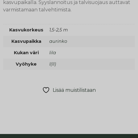
kasvupaikalla. Syyslannoitus ja talvisuojaus auttavat
varmistamaan talvehtimista.
Kasvukorkeus
1,5-2,5 m
Kasvupaikka
aurinko
Kukan väri
lila
Vyöhyke
I(II)
Lisää muistilistaan