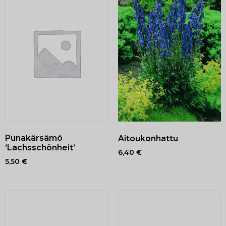
Punakärsämö
Aitoukonhattu
‘Lachsschönheit’
6,40
€
5,50
€