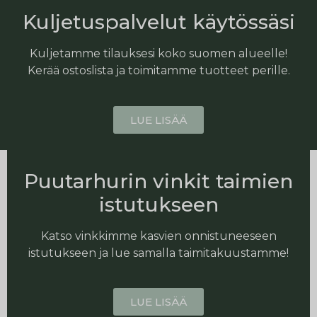
Kuljetuspalvelut käytössäsi
Kuljetamme tilauksesi koko suomen alueelle!
Kerää ostoslista ja toimitamme tuotteet perille.
LUE LISÄÄ
Puutarhurin vinkit taimien
istutukseen
Katso vinkkimme kasvien onnistuneeseen
istutukseen ja lue samalla taimitakuustamme!
LUE LISÄÄ