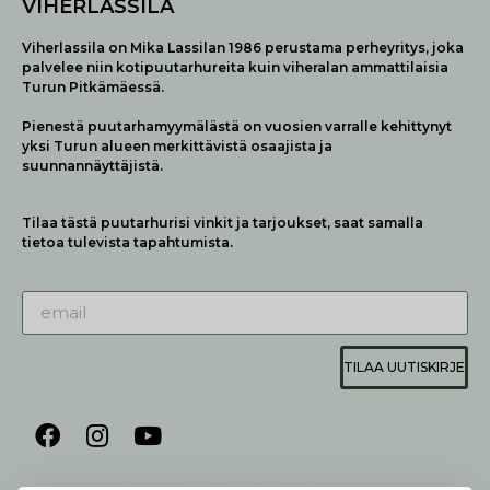
VIHERLASSILA
Viherlassila on Mika Lassilan 1986 perustama perheyritys, joka
palvelee niin kotipuutarhureita kuin viheralan ammattilaisia
Turun Pitkämäessä.
Pienestä puutarhamyymälästä on vuosien varralle kehittynyt
yksi Turun alueen merkittävistä osaajista ja
suunnannäyttäjistä.
Tilaa tästä puutarhurisi vinkit ja tarjoukset, saat samalla
tietoa tulevista tapahtumista.
TILAA UUTISKIRJE