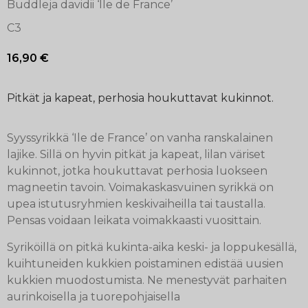
Buddleja davidii ‘Ile de France’
C3
16,90
€
Pitkät ja kapeat, perhosia houkuttavat kukinnot.
Syyssyrikkä ‘Ile de France’ on vanha ranskalainen
lajike. Sillä on hyvin pitkät ja kapeat, lilan väriset
kukinnot, jotka houkuttavat perhosia luokseen
magneetin tavoin. Voimakaskasvuinen syrikkä on
upea istutusryhmien keskivaiheilla tai taustalla.
Pensas voidaan leikata voimakkaasti vuosittain.
Syriköillä on pitkä kukinta-aika keski- ja loppukesällä,
kuihtuneiden kukkien poistaminen edistää uusien
kukkien muodostumista. Ne menestyvät parhaiten
aurinkoisella ja tuorepohjaisella