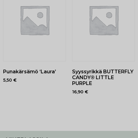
Punakärsämö ‘Laura’
Syyssyrikkä BUTTERFLY
CANDY® LITTLE
5,50
€
PURPLE
16,90
€