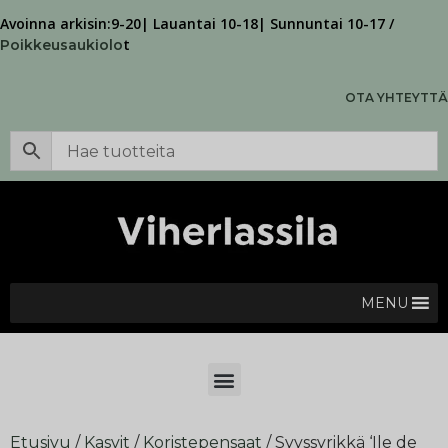
Avoinna arkisin:9-20| Lauantai 10-18| Sunnuntai 10-17 /
t
Poikkeusaukiolo
OTA YHTEYTTÄ
MENU
Etusivu
/
Kasvit
/
Koristepensaat
/ Syyssyrikkä ‘Ile de