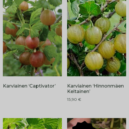
Karviainen ‘Captivator’
Karviainen ‘Hinnonmäen
Keltainen’
15,90
€