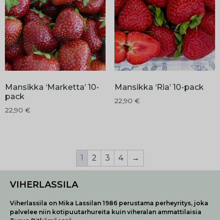
Mansikka ‘Marketta’ 10-
Mansikka ‘Ria’ 10-pack
pack
22,90
€
22,90
€
1
2
3
4
→
VIHERLASSILA
Viherlassila on Mika Lassilan 1986 perustama perheyritys, joka
palvelee niin kotipuutarhureita kuin viheralan ammattilaisia