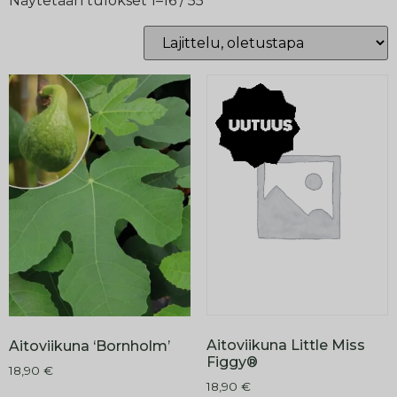
Näytetään tulokset 1–16 / 55
Aitoviikuna Little Miss
Aitoviikuna ‘Bornholm’
Figgy®
18,90
€
18,90
€