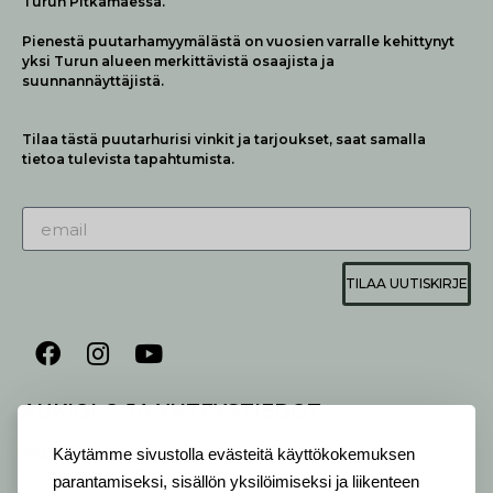
Turun Pitkämäessä.
Pienestä puutarhamyymälästä on vuosien varralle kehittynyt
yksi Turun alueen merkittävistä osaajista ja
suunnannäyttäjistä.
Tilaa tästä puutarhurisi vinkit ja tarjoukset, saat samalla
tietoa tulevista tapahtumista.
TILAA UUTISKIRJE
AUKIOLO JA YHTEYSTIEDOT
P
ALVELEMME:
Käytämme sivustolla evästeitä käyttökokemuksen
Ma-Pe 9-20 I La 10-18 I Su 10-17
parantamiseksi, sisällön yksilöimiseksi ja liikenteen