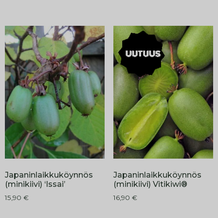
Japaninlaikkuköynnös
Japaninlaikkuköynnös
(minikiivi) ‘Issai’
(minikiivi) Vitikiwi®
15,90
€
16,90
€