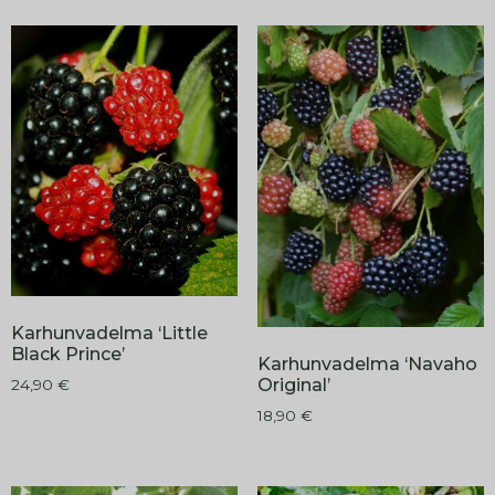
Karhunvadelma ‘Little
Black Prince’
Karhunvadelma ‘Navaho
Original’
24,90
€
18,90
€