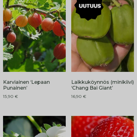
Karviainen ‘Lepaan
Laikkuköynnös (minikiivi)
Punainen’
‘Chang Bai Giant’
15,90
€
16,90
€