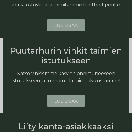
Kerää ostoslista ja toimitamme tuotteet perille.
LUE LISÄÄ
Puutarhurin vinkit taimien
istutukseen
Katso vinkkimme kasvien onnistuneeseen
istutukseen ja lue samalla taimitakuustamme!
LUE LISÄÄ
Liity kanta-asiakkaaksi