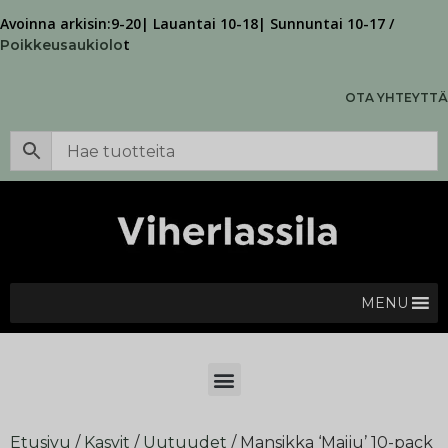
Avoinna arkisin:9-20| Lauantai 10-18| Sunnuntai 10-17 /
t
Poikkeusaukiolo
OTA YHTEYTTÄ
MENU
Etusivu
/
Kasvit
/
Uutuudet
/ Mansikka ‘Maiju’ 10-pack