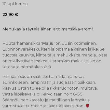
10 kpl kenno
22,90
€
Mehukas ja täyteläläinen, aito mansikka-aromi!
Puutarhamansikka
‘Maiju’
on uusin kotimainen,
Luonnonvarakeskuksen
jalostama aikainen lajike. Se
tuottaa kauniita, kiinteitä ja mehukkaita marjoja, joissa
on miellyttävän makea ja aromikas maku. Lajike on
satoisa ja härmänkestävä.
Parhaan sadon saat istuttamalla mansikat
aurinkoiseen, lämpimään ja suojaisaan paikkaan.
Kasvualustan tulee olla rikkaruohoton, multava,
vettä läpäisevä ja pH-arvoltaan noin 6–6,5.
Säännöllinen kastelu ja maltillinen lannoitus
varmistavat runsaan ja laadukkaan sadon.