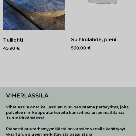
Suihkulähde, pieni
Tulilehti
560,00
€
45,90
€
VIHERLASSILA
Viherlassila on Mika Lassilan 1986 perustama perheyritys, joka
palvelee niin kotipuutarhureita kuin viheralan ammattilaisia
Turun Pitkämäessä.
Pienestä puutarhamyymälästä on vuosien varralle kehittynyt
yksi Turun alueen merkittävistä osaajista ja