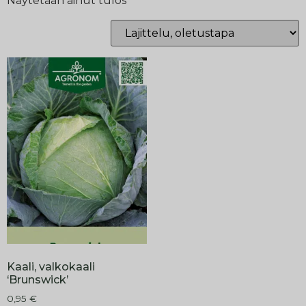
Näytetään ainut tulos
Kaali, valkokaali
‘Brunswick’
0,95
€