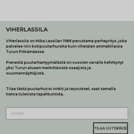
VIHERLASSILA
Viherlassila on Mika Lassilan 1986 perustama perheyritys, joka
palvelee niin kotipuutarhureita kuin viheralan ammattilaisia
Turun Pitkämäessä.
Pienestä puutarhamyymälästä on vuosien varralle kehittynyt
yksi Turun alueen merkittävistä osaajista ja
suunnannäyttäjistä.
Tilaa tästä puutarhurisi vinkit ja tarjoukset, saat samalla
tietoa tulevista tapahtumista.
TILAA UUTISKIRJE