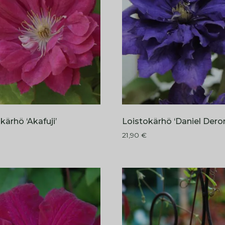
kärhö ‘Akafuji’
Loistokärhö ‘Daniel Dero
21,90
€