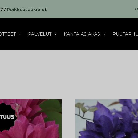
17 /
t
O
Poikkeusaukiolo
OTTEET
PALVELUT
KANTA-ASIAKAS
PUUTARHU