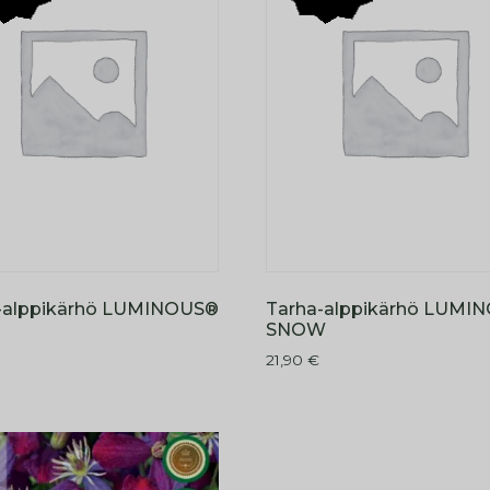
-alppikärhö LUMINOUS®
Tarha-alppikärhö LUMI
SNOW
21,90
€