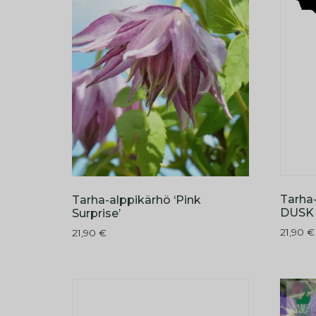
Tarha
Tarha-alppikärhö ‘Pink
DUSK
Surprise’
21,90
€
21,90
€