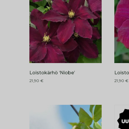
Loistokärhö ‘Niobe’
Loisto
21,90
€
21,90
€