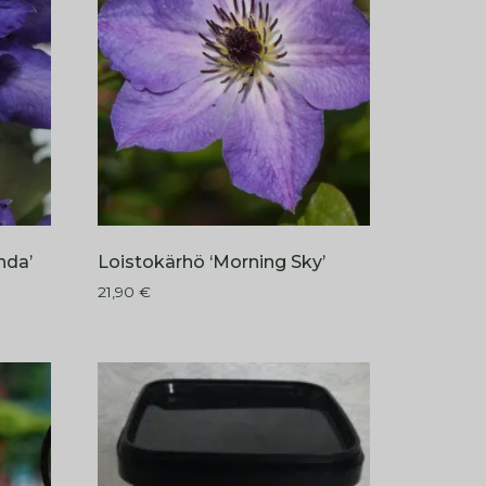
nda’
Loistokärhö ‘Morning Sky’
21,90
€