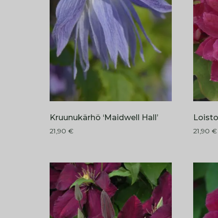
Kruunukärhö ‘Maidwell Hall’
Loisto
21,90
€
21,90
€