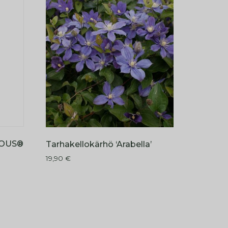
NOUS®
Tarhakellokärhö ‘Arabella’
19,90
€