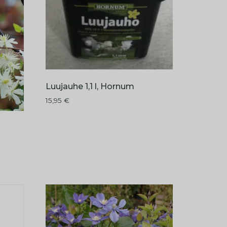
Luujauhe 1,1 l, Hornum
15,95
€