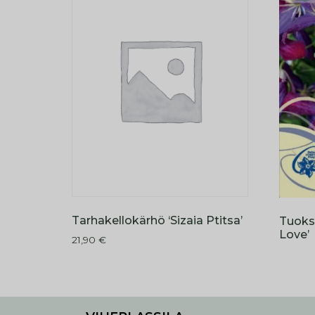
Tarhakellokärhö ‘Sizaia Ptitsa’
Tuoks
Love’
21,90
€