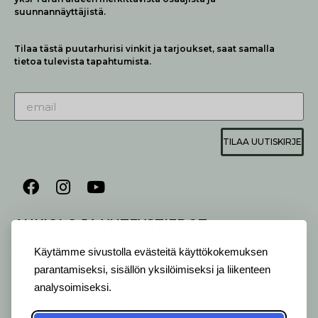
suunnannäyttäjistä.
Tilaa tästä puutarhurisi vinkit ja tarjoukset, saat samalla
tietoa tulevista tapahtumista.
TILAA UUTISKIRJE
AUKIOLO JA YHTEYSTIEDOT
P
ALVELEMME:
Käytämme sivustolla evästeitä käyttökokemuksen
Ma-Pe 9-20 I La 10-18 I Su 10-17
parantamiseksi, sisällön yksilöimiseksi ja liikenteen
OTA YHTEYTTÄ
:
analysoimiseksi.
myymälä: +358 (0) 2 2546 651 / info@viherlassila.fi
kukkapiste: +358 44 5369 657