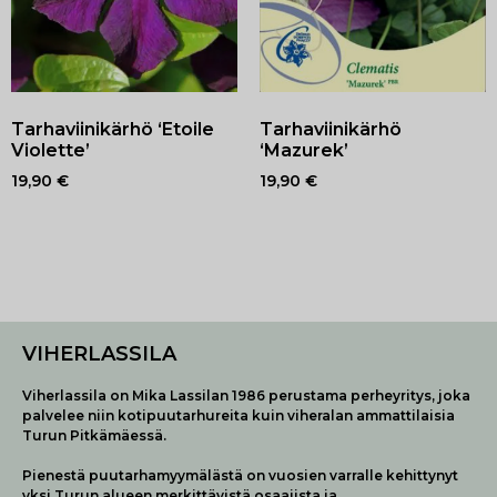
Tarhaviinikärhö ‘Etoile
Tarhaviinikärhö
Violette’
‘Mazurek’
19,90
€
19,90
€
VIHERLASSILA
Viherlassila on Mika Lassilan 1986 perustama perheyritys, joka
palvelee niin kotipuutarhureita kuin viheralan ammattilaisia
Turun Pitkämäessä.
Pienestä puutarhamyymälästä on vuosien varralle kehittynyt
yksi Turun alueen merkittävistä osaajista ja