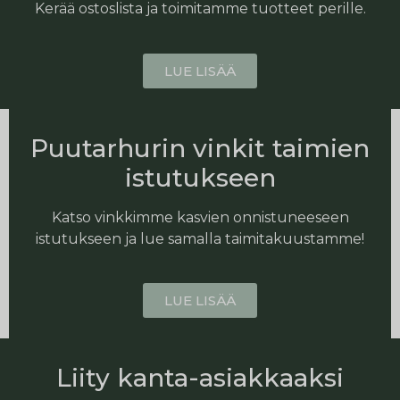
Kerää ostoslista ja toimitamme tuotteet perille.
LUE LISÄÄ
Puutarhurin vinkit taimien
istutukseen
Katso vinkkimme kasvien onnistuneeseen
istutukseen ja lue samalla taimitakuustamme!
LUE LISÄÄ
Liity kanta-asiakkaaksi