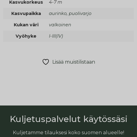
Kasvukorkeus
4-7 m
Kasvupaikka
aurinko, puolivarjo
Kukan väri
valkoinen
Vyöhyke
I-III(IV)
Lisää muistilistaan
Kuljetuspalvelut käytössäsi
Kuljetamme tilauksesi koko suomen alueelle!