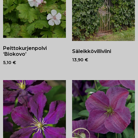
Peittokurjenpolvi
Säleikkövilliviini
‘Biokovo’
13,90
€
5,10
€