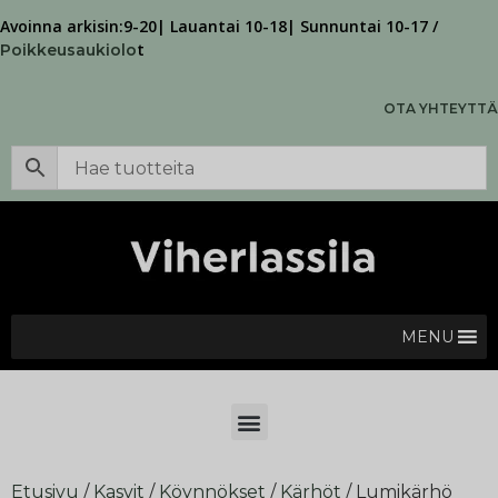
Avoinna arkisin:9-20| Lauantai 10-18| Sunnuntai 10-17 /
t
Poikkeusaukiolo
OTA YHTEYTTÄ
MENU
Etusivu
/
Kasvit
/
Köynnökset
/
Kärhöt
/ Lumikärhö