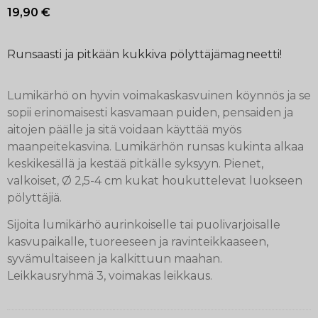
19,90
€
Runsaasti ja pitkään kukkiva pölyttäjämagneetti!
Lumikärhö on hyvin voimakaskasvuinen köynnös ja se
sopii erinomaisesti kasvamaan puiden, pensaiden ja
aitojen päälle ja sitä voidaan käyttää myös
maanpeitekasvina. Lumikärhön runsas kukinta alkaa
keskikesällä ja kestää pitkälle syksyyn. Pienet,
valkoiset, Ø 2,5-4 cm kukat houkuttelevat luokseen
pölyttäjiä.
Sijoita lumikärhö aurinkoiselle tai puolivarjoisalle
kasvupaikalle, tuoreeseen ja ravinteikkaaseen,
syvämultaiseen ja kalkittuun maahan.
Leikkausryhmä 3, voimakas leikkaus.