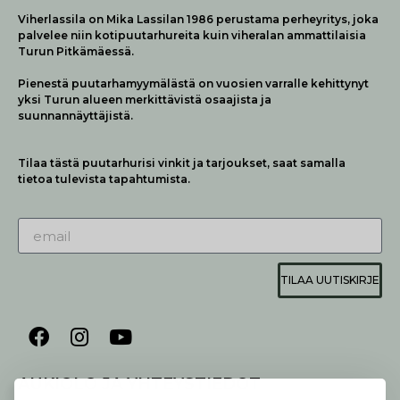
Viherlassila on Mika Lassilan 1986 perustama perheyritys, joka
palvelee niin kotipuutarhureita kuin viheralan ammattilaisia
Turun Pitkämäessä.
Pienestä puutarhamyymälästä on vuosien varralle kehittynyt
yksi Turun alueen merkittävistä osaajista ja
suunnannäyttäjistä.
Tilaa tästä puutarhurisi vinkit ja tarjoukset, saat samalla
tietoa tulevista tapahtumista.
TILAA UUTISKIRJE
AUKIOLO JA YHTEYSTIEDOT