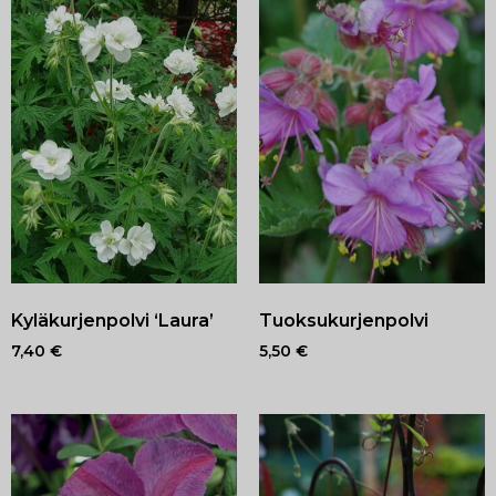
Kyläkurjenpolvi ‘Laura’
Tuoksukurjenpolvi
7,40
€
5,50
€