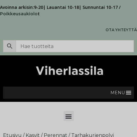
Avoinna arkisin:9-20| Lauantai 10-18| Sunnuntai 10-17 /
t
Poikkeusaukiolo
OTA YHTEYTTÄ
MENU
Etusivu
/
Kasvit
/
Perennat
/ Tarhakurjenpolvi