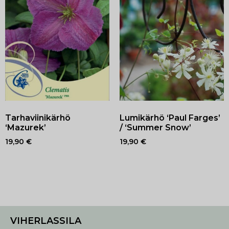
Tarhaviinikärhö
Lumikärhö ‘Paul Farges’
‘Mazurek’
/ ‘Summer Snow’
19,90
€
19,90
€
VIHERLASSILA