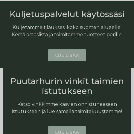
Kuljetuspalvelut käytössäsi
Kuljetamme tilauksesi koko suomen alueelle!
Kerää ostoslista ja toimitamme tuotteet perille.
LUE LISÄÄ
Puutarhurin vinkit taimien
istutukseen
Katso vinkkimme kasvien onnistuneeseen
istutukseen ja lue samalla taimitakuustamme!
LUE LISÄÄ