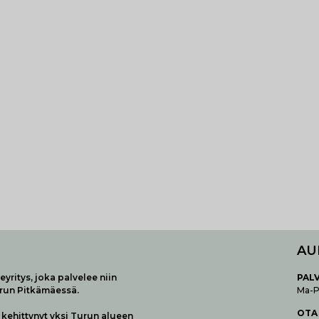
AU
yritys, joka palvelee niin
P
AL
urun Pitkämäessä.
Ma-Pe
OTA
kehittynyt yksi Turun alueen