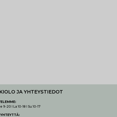
KIOLO JA YHTEYSTIEDOT
VELEMME:
 9-20 I La 10-18 I Su 10-17
 YHTEYTTÄ
: