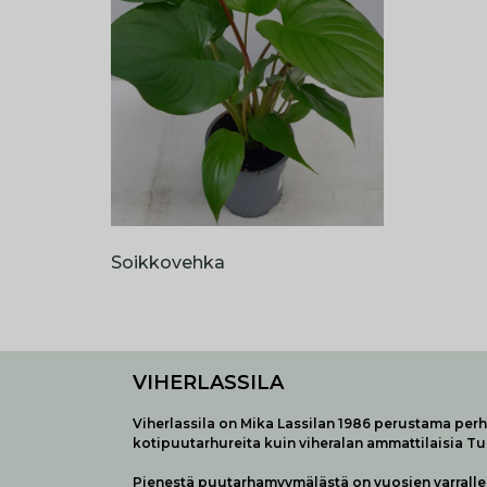
Soikkovehka
VIHERLASSILA
Viherlassila on Mika Lassilan 1986 perustama perhe
kotipuutarhureita kuin viheralan ammattilaisia T
Pienestä puutarhamyymälästä on vuosien varralle 