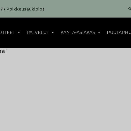
17 /
t
O
Poikkeusaukiolo
OTTEET
PALVELUT
KANTA-ASIAKAS
PUUTARHU
na”