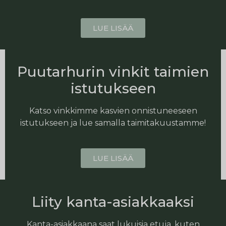
LUE LISÄÄ
Puutarhurin vinkit taimien
istutukseen
Katso vinkkimme kasvien onnistuneeseen
istutukseen ja lue samalla taimitakuustamme!
LUE LISÄÄ
Liity kanta-asiakkaaksi
Kanta-asiakkaana saat lukuisia etuja, kuten