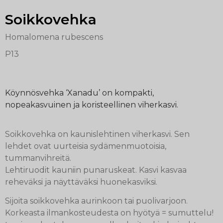
Soikkovehka
Homalomena rubescens
P13
Köynnösvehka ‘Xanadu’ on kompakti,
nopeakasvuinen ja koristeellinen viherkasvi.
Soikkovehka on kaunislehtinen viherkasvi. Sen
lehdet ovat uurteisia sydämenmuotoisia,
tummanvihreitä.
Lehtiruodit kauniin punaruskeat. Kasvi kasvaa
reheväksi ja näyttäväksi huonekasviksi.
Sijoita soikkovehka aurinkoon tai puolivarjoon.
Korkeasta ilmankosteudesta on hyötyä = sumuttelu!