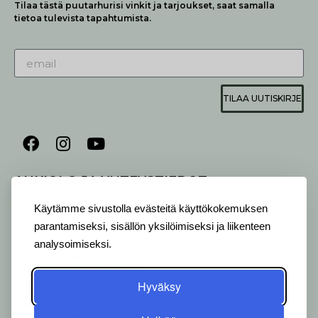
Tilaa tästä puutarhurisi vinkit ja tarjoukset, saat samalla
tietoa tulevista tapahtumista.
TILAA UUTISKIRJE
AUKIOLO JA YHTEYSTIEDOT
P
ALVELEMME:
Käytämme sivustolla evästeitä käyttökokemuksen
Ma-Pe 9-20 I La 10-18 I Su 10-17
parantamiseksi, sisällön yksilöimiseksi ja liikenteen
OTA YHTEYTTÄ
:
analysoimiseksi.
myymälä: +358 (0) 2 2546 651 / info@viherlassila.fi
kukkapiste: +358 44 5369 657
pihasuunnittelija: +358 40 1547 376
Hyväksy
Alakyläntie 2-4, 20250 Turku
Y-Tunnus: 0620533-0