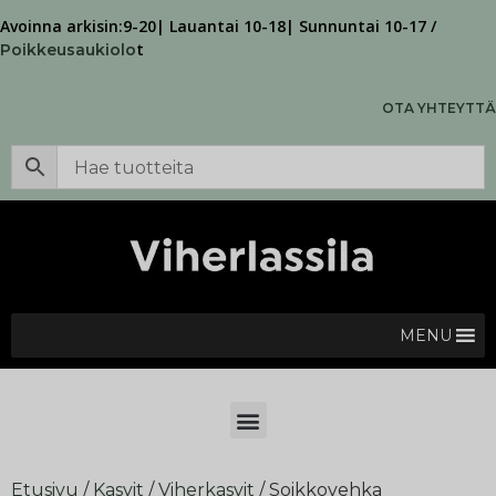
Avoinna arkisin:9-20| Lauantai 10-18| Sunnuntai 10-17 /
t
Poikkeusaukiolo
OTA YHTEYTTÄ
MENU
Etusivu
/
Kasvit
/
Viherkasvit
/ Soikkovehka