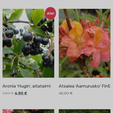
Ale!
Aronia ‘Hugin’, aitataimi
Atsalea ‘Aamurusko’ FinE
5,90
€
4,90
€
45,00
€