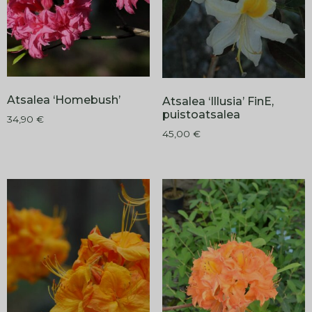
Atsalea ‘Homebush’
Atsalea ‘Illusia’ FinE,
puistoatsalea
34,90
€
45,00
€