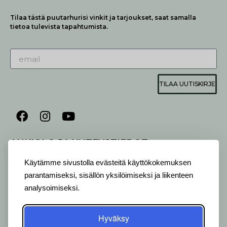
Tilaa tästä puutarhurisi vinkit ja tarjoukset, saat samalla
tietoa tulevista tapahtumista.
TILAA UUTISKIRJE
AUKIOLO JA YHTEYSTIEDOT
P
ALVELEMME:
Käytämme sivustolla evästeitä käyttökokemuksen
Ma-Pe 9-20 I La 10-18 I Su 10-17
parantamiseksi, sisällön yksilöimiseksi ja liikenteen
OTA YHTEYTTÄ
:
analysoimiseksi.
myymälä: +358 (0) 2 2546 651 / info@viherlassila.fi
kukkapiste: +358 44 5369 657
pihasuunnittelija: +358 40 1547 376
Hyväksy