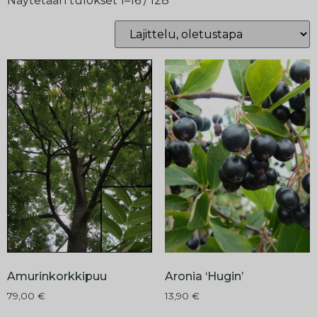
Näytetään tulokset 1–16 / 128
Amurinkorkkipuu
Aronia ‘Hugin’
79,00
€
13,90
€