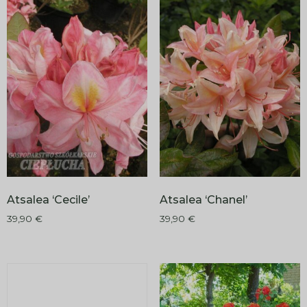
Atsalea ‘Cecile’
Atsalea ‘Chanel’
39,90
€
39,90
€