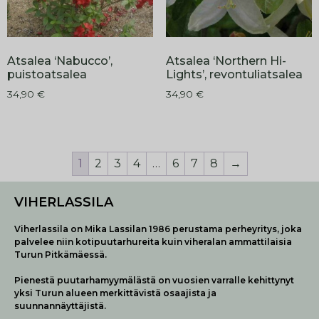
Atsalea ‘Nabucco’,
Atsalea ‘Northern Hi-
puistoatsalea
Lights’, revontuliatsalea
34,90
€
34,90
€
1
2
3
4
…
6
7
8
→
VIHERLASSILA
Viherlassila on Mika Lassilan 1986 perustama perheyritys, joka
palvelee niin kotipuutarhureita kuin viheralan ammattilaisia
Turun Pitkämäessä.
Pienestä puutarhamyymälästä on vuosien varralle kehittynyt
yksi Turun alueen merkittävistä osaajista ja
suunnannäyttäjistä.