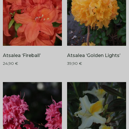
Atsalea ‘Fireball’
Atsalea ‘Golden Lights’
24,90
€
39,90
€