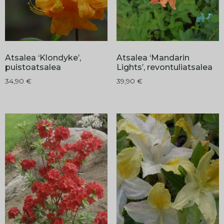
Atsalea ‘Klondyke’,
Atsalea ‘Mandarin
puistoatsalea
Lights’, revontuliatsalea
34,90
€
39,90
€