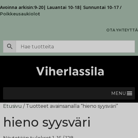
Avoinna arkisin:9-20| Lauantai 10-18| Sunnuntai 10-17 /
t
Poikkeusaukiolo
OTA YHTEYTTÄ
MENU
Etusivu
/ Tuotteet avainsanalla “hieno syysväri”
hieno syysväri