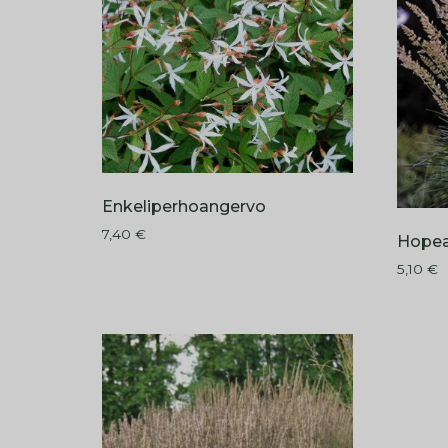
Enkeliperhoangervo
7,40
€
Hope
5,10
€