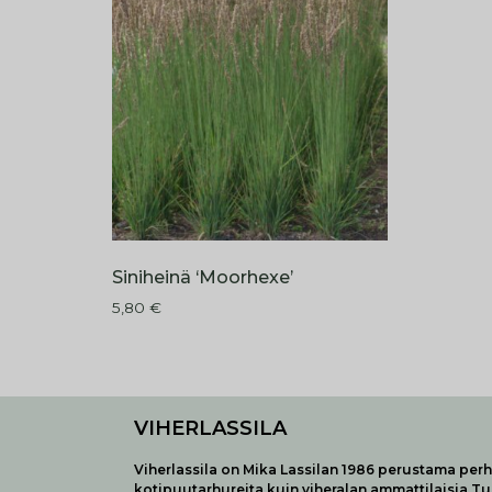
Siniheinä ‘Moorhexe’
5,80
€
VIHERLASSILA
Viherlassila on Mika Lassilan 1986 perustama perhe
kotipuutarhureita kuin viheralan ammattilaisia T