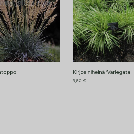
atoppo
Kirjosiniheinä ‘Variegata’
5,80
€