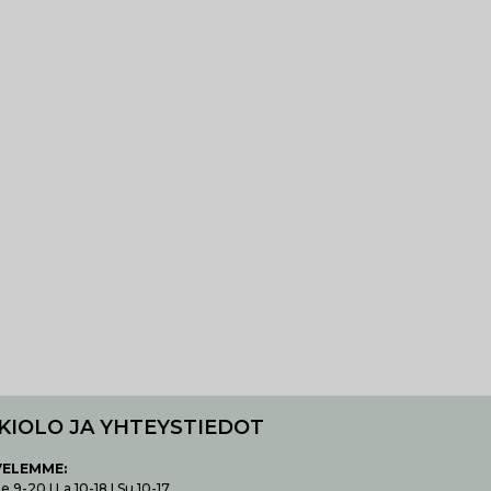
KIOLO JA YHTEYSTIEDOT
VELEMME:
 9-20 I La 10-18 I Su 10-17