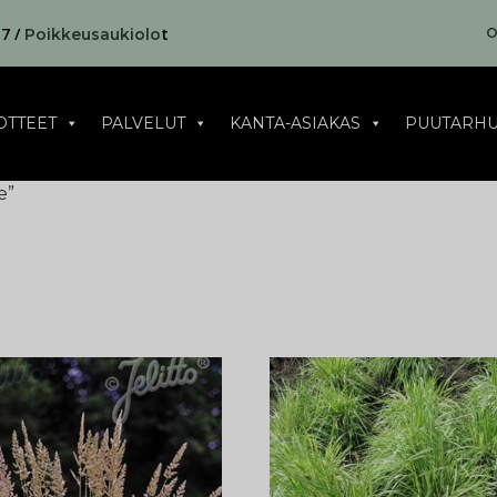
17 /
t
O
Poikkeusaukiolo
OTTEET
PALVELUT
KANTA-ASIAKAS
PUUTARHU
e”