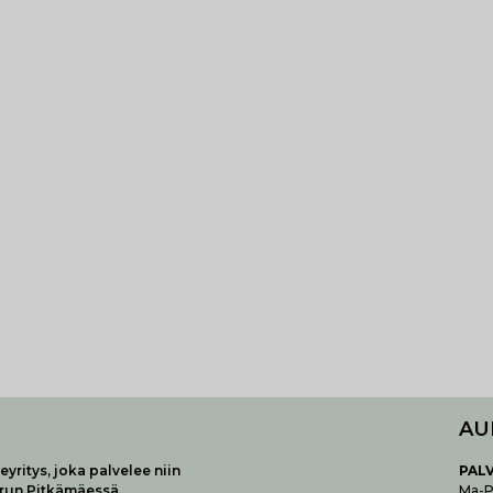
AU
yritys, joka palvelee niin
P
AL
urun Pitkämäessä.
Ma-Pe