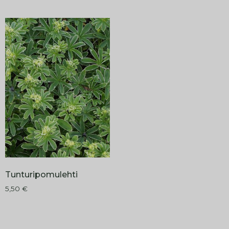
Tunturipomulehti
5,50
€