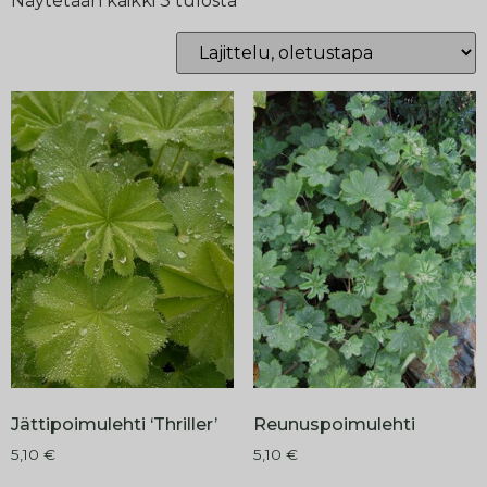
Näytetään kaikki 3 tulosta
Jättipoimulehti ‘Thriller’
Reunuspoimulehti
5,10
€
5,10
€