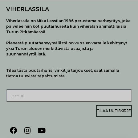
VIHERLASSILA
Viherlassila on Mika Lassilan 1986 perustama perheyritys, joka
palvelee niin kotipuutarhureita kuin viheralan ammattilaisia
Turun Pitkämäessä.
Pienestä puutarhamyymälästä on vuosien varralle kehittynyt
yksi Turun alueen merkittävistä osaajista ja
suunnannäyttäjistä.
Tilaa tästä puutarhurisi vinkit ja tarjoukset, saat samalla
tietoa tulevista tapahtumista.
TILAA UUTISKIRJE