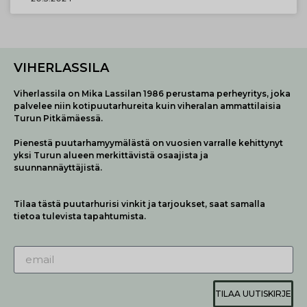
VIHERLASSILA
Viherlassila on Mika Lassilan 1986 perustama perheyritys, joka
palvelee niin kotipuutarhureita kuin viheralan ammattilaisia
Turun Pitkämäessä.
Pienestä puutarhamyymälästä on vuosien varralle kehittynyt
yksi Turun alueen merkittävistä osaajista ja
suunnannäyttäjistä.
Tilaa tästä puutarhurisi vinkit ja tarjoukset, saat samalla
tietoa tulevista tapahtumista.
TILAA UUTISKIRJE